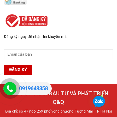
Đăng ký ngay để nhận tin khuyến mãi
0919649358
CÔNG TY TNHH ĐẦU TƯ VÀ PHÁT TRIỂN
Q&Q
Địa chỉ: số 47 ngõ 259 phố vọng phường Tương Mai, TP Hà Nội