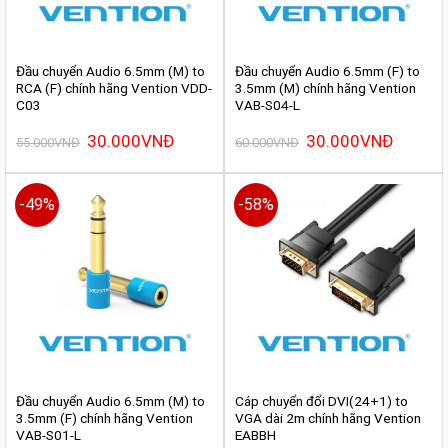
Đầu chuyển Audio 6.5mm (M) to
Đầu chuyển Audio 6.5mm (F) to
RCA (F) chính hãng Vention VDD-
3.5mm (M) chính hãng Vention
C03
VAB-S04-L
Giá
30.000
VNĐ
Giá
Giá
30.000
VNĐ
Giá
55.000
VNĐ
60.000
VNĐ
gốc
hiện
gốc
hiện
là:
tại
là:
tại
55.000VNĐ.
là:
60.000VNĐ.
là:
30.000VNĐ.
30.000VN
-49%
-58%
Đầu chuyển Audio 6.5mm (M) to
Cáp chuyển đổi DVI(24+1) to
3.5mm (F) chính hãng Vention
VGA dài 2m chính hãng Vention
VAB-S01-L
EABBH