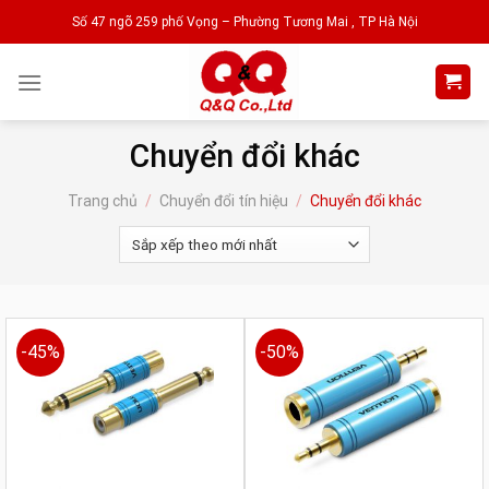
Skip
Số 47 ngõ 259 phố Vọng – Phường Tương Mai , TP Hà Nội
to
content
Chuyển đổi khác
Trang chủ
/
Chuyển đổi tín hiệu
/
Chuyển đổi khác
-45%
-50%