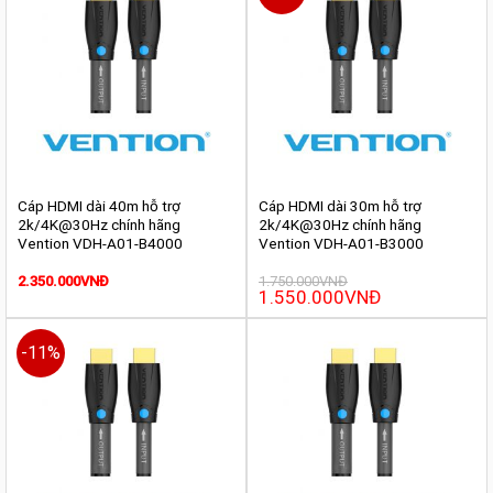
Cáp HDMI dài 40m hỗ trợ
Cáp HDMI dài 30m hỗ trợ
2k/4K@30Hz chính hãng
2k/4K@30Hz chính hãng
Vention VDH-A01-B4000
Vention VDH-A01-B3000
2.350.000
VNĐ
1.750.000
VNĐ
Giá
1.550.000
VNĐ
Giá
gốc
hiện
là:
tại
1.750.000VNĐ.
là:
-11%
1.550.000VNĐ.