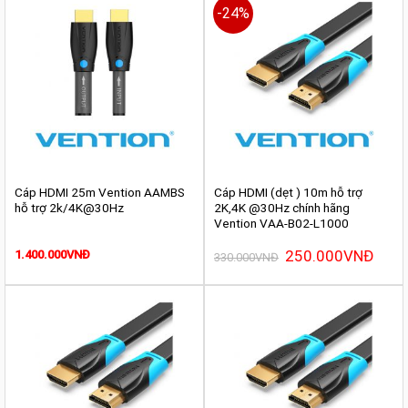
-24%
Cáp HDMI 25m Vention AAMBS
Cáp HDMI (dẹt ) 10m hỗ trợ
hỗ trợ 2k/4K@30Hz
2K,4K @30Hz chính hãng
Vention VAA-B02-L1000
Giá
250.000
VNĐ
Giá
1.400.000
VNĐ
330.000
VNĐ
gốc
hiện
là:
tại
330.000VNĐ.
là:
250.0