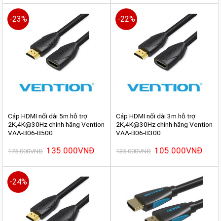
-23%
-22%
Cáp HDMI nối dài 5m hỗ trợ
Cáp HDMI nối dài 3m hỗ trợ
2K,4K@30Hz chính hãng Vention
2K,4K@30Hz chính hãng Vention
VAA-B06-B500
VAA-B06-B300
Giá
135.000
VNĐ
Giá
Giá
105.000
VNĐ
Giá
175.000
VNĐ
135.000
VNĐ
gốc
hiện
gốc
hiện
là:
tại
là:
tại
175.000VNĐ.
là:
135.000VNĐ.
là:
135.000VNĐ.
105.0
-24%