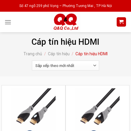
Skip
Số 47 ngõ 259 phố Vọng – Phường Tương Mai , TP Hà Nội
to
content
Cáp tín hiệu HDMI
Trang chủ
/
Cáp tín hiệu
/
Cáp tín hiệu HDMI