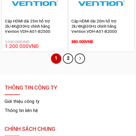
Cáp HDMI dài 25m hỗ trợ
Cáp HDMI dài 20m hỗ trợ
2k/4K@30Hz chính hãng
2k/4K@30Hz chính hãng
Vention VDH-A01-B2500
Vention VDH-A01-B2000
1.350.000
VNĐ
880.000
VNĐ
Giá
1.200.000
VNĐ
Giá
gốc
hiện
là:
tại
1.350.000VNĐ.
là:
1
2
1.200.000VNĐ.
THÔNG TIN CÔNG TY
Giới thiệu công ty
Thông tin liên hệ
CHÍNH SÁCH CHUNG