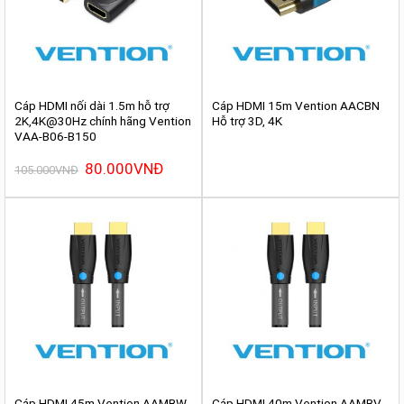
Cáp HDMI nối dài 1.5m hỗ trợ
Cáp HDMI 15m Vention AACBN
2K,4K@30Hz chính hãng Vention
Hỗ trợ 3D, 4K
VAA-B06-B150
Giá
80.000
VNĐ
Giá
105.000
VNĐ
gốc
hiện
là:
tại
105.000VNĐ.
là:
80.000VNĐ.
Cáp HDMI 45m Vention AAMBW
Cáp HDMI 40m Vention AAMBV