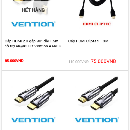
HẾT HÀNG
Cáp HDMI 2.0 gập 90° dài 1.5m
Cáp HDMI Cliptec – 3M
hỗ trợ 4K@60Hz Vention AARBG
Giá
75.000
VNĐ
Giá
85.000
VNĐ
110.000
VNĐ
gốc
hiện
là:
tại
110.000VNĐ.
là:
75.000V