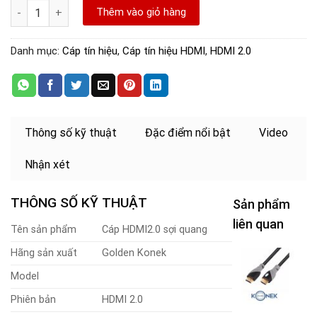
HDMI 2.0 Sợi Quang Golden Konek - 40M số lượng
Thêm vào giỏ hàng
Danh mục:
Cáp tín hiệu
,
Cáp tín hiệu HDMI
,
HDMI 2.0
Thông số kỹ thuật
Đặc điểm nổi bật
Video
Nhận xét
THÔNG SỐ KỸ THUẬT
Sản phẩm
liên quan
Tên sản phẩm
Cáp HDMI2.0 sợi quang
Hãng sản xuất
Golden Konek
C
H
Model
2
G
Phiên bản
HDMI 2.0
K