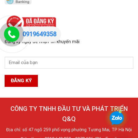
0919649358
Đăng ký ngay để nhận tin khuyến mãi
CÔNG TY TNHH ĐẦU TƯ VÀ PHÁT TRIỂN
Q&Q
Địa chỉ: số 47 ngõ 259 phố vọng phường Tương Mai, TP Hà Nội