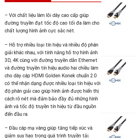
C
H
– Với chất liệu làm lõi dây cao cấp giúp
2
đường truyền đạt tốc độ cao tối đa làm cho
G
K
chất lượng hình ảnh cực sắc nét.
-
3
– Hỗ trợ nhiều loại tín hiệu và nhiều độ phân
1
giải khác nhau, với tính năng hỗ trợ hình ảnh
3D, 4K cùng với đường truyền dẫn Ethernet
C
và đường truyền tín hiệu audio hai chiều làm
H
2
cho dây cáp HDMI Golden Konek chuẩn 2.0
G
có thể nhận dạng được nhiều loại tín hiệu với
K
độ phân giải cao giúp hình ảnh được hiển thị
-
cách rõ nét mà đảm bảo đầy đủ những hình
9
ảnh và tốc độ truyền tín hiệu từ đầu nguồn
đến đầu ra.
C
H
– Đầu cáp mạ vàng giúp tăng tiếp xúc và
2
giảm suy hao trong quá trình truyền tải.
G