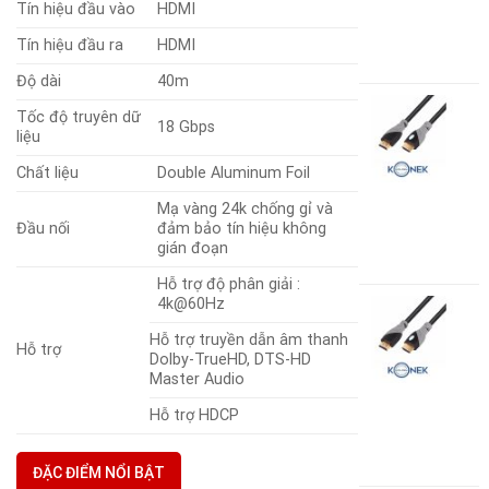
-
Tín hiệu đầu vào
HDMI
1
Tín hiệu đầu ra
HDMI
4
Độ dài
40m
C
Tốc độ truyên dữ
H
18 Gbps
liệu
2
G
Chất liệu
Double Aluminum Foil
K
-
Mạ vàng 24k chống gỉ và
Đầu nối
đảm bảo tín hiệu không
2
gián đoạn
7
Hỗ trợ độ phân giải :
4k@60Hz
C
H
Hỗ trợ truyền dẫn âm thanh
2
Hỗ trợ
Dolby-TrueHD, DTS-HD
G
Master Audio
K
-
Hỗ trợ HDCP
1
2
ĐẶC ĐIỂM NỔI BẬT