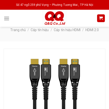
Skip
Số 47 ngõ 259 phố Vọng – Phường Tương Mai , TP Hà Nội
to
content
Trang chủ
/
Cáp tín hiệu
/
Cáp tín hiệu HDMI
/
HDMI 2.0