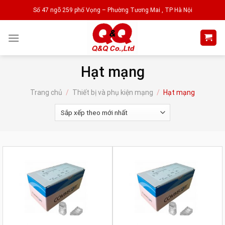
Skip
Số 47 ngõ 259 phố Vọng – Phường Tương Mai , TP Hà Nội
to
content
Hạt mạng
Trang chủ
/
Thiết bị và phụ kiện mạng
/
Hạt mạng