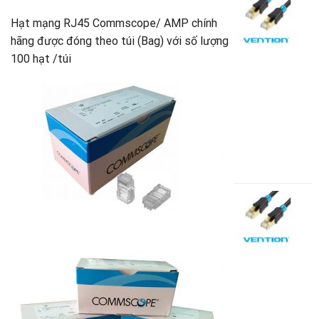
7
t
m
Hạt mạng RJ45 Commscope/ AMP chính
là
đ
s
5
hãng được đóng theo túi (Bag) với số lượng
C
100 hạt /túi
S
V
(
5
V
A
B
5
C
m
đ
s
C
S
V
(
1