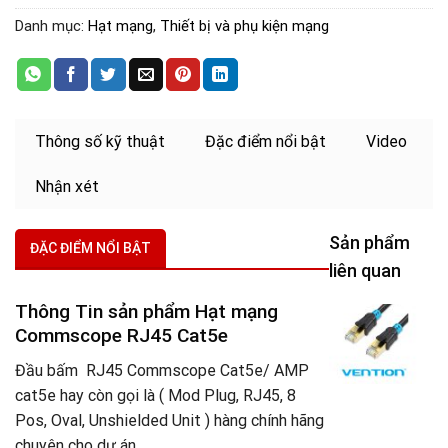
Danh mục:
Hạt mạng
,
Thiết bị và phụ kiện mạng
Thông số kỹ thuật
Đặc điểm nổi bật
Video
Nhận xét
Sản phẩm
ĐẶC ĐIỂM NỔI BẬT
liên quan
Thông Tin sản phẩm Hạt mạng
C
m
Commscope RJ45 Cat5e
đ
Đầu bấm RJ45 Commscope Cat5e/ AMP
s
C
cat5e hay còn gọi là ( Mod Plug, RJ45, 8
S
Pos, Oval, Unshielded Unit ) hàng chính hãng
V
chuyên cho dự án
(