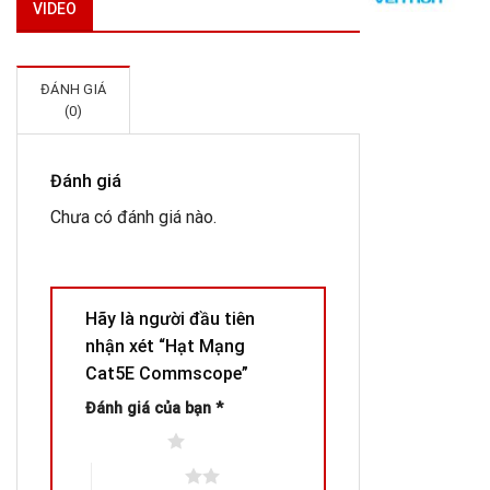
VIDEO
C
S
V
(
ĐÁNH GIÁ
2
(0)
V
A
B
Đánh giá
4
Chưa có đánh giá nào.
Hãy là người đầu tiên
nhận xét “Hạt Mạng
Cat5E Commscope”
Đánh giá của bạn
*
1 trên 5 sao
2 trên 5 sao