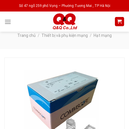
Skip
Số 47 ngõ 259 phố Vọng – Phường Tương Mai , TP Hà Nội
to
content
Trang chủ
/
Thiết bị và phụ kiện mạng
/
Hạt mạng