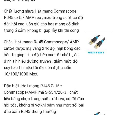
2
V
Chất lượng nhựa Hạt mạng Commscope
A
RJ45 cat5/ AMP rẻo , màu trong suốt có độ
B
đàn hồi cao luôn giũ cho hạt mạng cố định
4
trong ổ cắm, không bị gập lẫy khi thi công
C
Chân Hạt mạng RJ45 Commscope/ AMP
m
đ
cat5e được mạ vàng 24k độ mịn bóng cao,
s
bản to giúp cho độ tiếp xúc tốt nhất , ổn
C
định tín hiệu đường truyền , giảm mức độ
S
V
suy hao tín hiệu tối đa,luôn đạt chuẩn
(
10/100/1000 Mpx.
3
V
Đặc biệt Hạt mạng RJ45 Cat5e
A
B
Commscope/AMP mã 5-554720-3 chất
7
liệu bằng nhựa trong suốt rất rẻo, có độ đàn
G
5
hồi tốt , không bị vỡ khi bấm như một số loại
g
G
đầu bấm RJ45 thông thường.
là
h
C