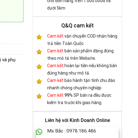
cho đơn hàng trên 1.000.000đ và
dưới 5km
Q&Q cam kết
 lượng
Cam kết
vận chuyển COD nhận hàng
trả tiền Toàn Quốc.
Cam kết
bán sản phẩm đăng đúng
theo mô tả trên Website.
ị và phụ
Cam kết
hoàn lại tiền nếu không bán
đúng hàng như mô tả.
Cam kết
bảo hành tận tình chu đáo
nhanh chóng chuyên nghiệp.
Cam kết
99%
SP bán ra đều được
kiểm tra trước khi giao hàng.
Liên hệ với Kinh Doanh Online
Ms Bắc : 0978.186.486