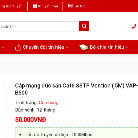
ng trực tuyến
Khuyến mãi
Tin tức
u
Chuyển đổi tín hiệu
Bộ chia tín hiệu
Cáp mạng đúc sẵn Cat6 SSTP Vention ( 5M) VAP
B500
Tình trạng:
Còn hàng
Bảo hành: 12 tháng
50.000
VNĐ
Tốc độ truyền dữ liệu : 1000Mbps