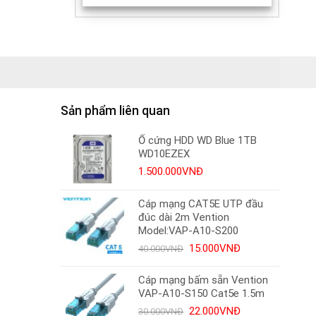
Sản phẩm liên quan
Ổ cứng HDD WD Blue 1TB
WD10EZEX
1.500.000
VNĐ
Cáp mạng CAT5E UTP đầu
đúc dài 2m Vention
Model:VAP-A10-S200
Giá
Giá
15.000
VNĐ
40.000
VNĐ
gốc
hiện
là:
tại
Cáp mạng bấm sẵn Vention
40.000VNĐ.
là:
VAP-A10-S150 Cat5e 1.5m
15.000VNĐ.
Giá
Giá
22.000
VNĐ
30.000
VNĐ