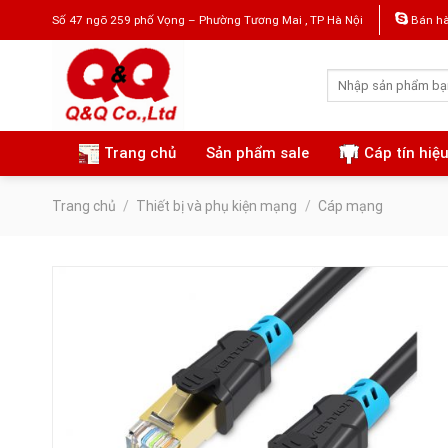
Skip
Số 47 ngõ 259 phố Vọng – Phường Tương Mai , TP Hà Nội
Bán hà
to
content
Tìm
kiếm:
Trang chủ
Sản phẩm sale
Cáp tín hiệ
Trang chủ
/
Thiết bị và phụ kiện mạng
/
Cáp mạng