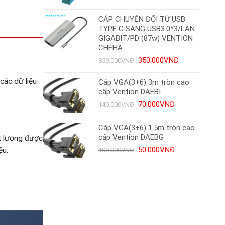
gốc
hiện
là:
tại
CÁP CHUYỂN ĐỔI TỪ USB
30.000VNĐ.
là:
TYPE C SANG USB3.0*3/LAN
22.000VNĐ.
GIGABIT/PD (87w) VENTION
CHFHA
Giá
Giá
350.000
VNĐ
859.000
VNĐ
gốc
hiện
là:
tại
các dữ liệu
Cáp VGA(3+6) 3m tròn cao
859.000VNĐ.
là:
cấp Vention DAEBI
350.000VNĐ.
Giá
Giá
70.000
VNĐ
140.000
VNĐ
gốc
hiện
là:
tại
Cáp VGA(3+6) 1.5m tròn cao
140.000VNĐ.
là:
cấp Vention DAEBG
t lượng được
70.000VNĐ.
Giá
Giá
50.000
VNĐ
ệu.
100.000
VNĐ
gốc
hiện
là:
tại
100.000VNĐ.
là:
50.000VNĐ.