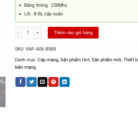
Băng thông : 250Mhz
Lõi : 8 lõi, cặp xoắn
Cáp mạng đúc sẵn Cat6 SSTP Vention ( 5M) VAP-A06-B500 số
Thêm vào giỏ hàng
SKU:
VAP-A06-B500
Danh mục:
Cáp mạng
,
Sản phẩm Hot
,
Sản phẩm mới
,
Thiết b
kiện mạng