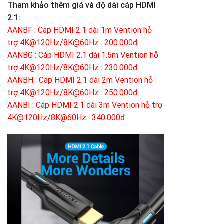
Tham khảo thêm giá và độ dài cáp HDMI
2.1:
AANBF : Cáp HDMI 2.1 dài 1m Vention hỗ
trợ 4K@120Hz/8K@60Hz : 200.000đ
AANBG : Cáp HDMI 2.1 dài 1.5m Vention hỗ
trợ 4K@120Hz/8K@60Hz : 230.000đ
AANBH : Cáp HDMI 2.1 dài 2m Vention hỗ
trợ 4K@120Hz/8K@60Hz : 250.000đ
AANBI : Cáp HDMI 2.1 dài 3m Vention hỗ trợ
4K@120Hz/8K@60Hz : 340.000đ