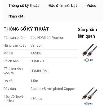
Thông số kỹ thuật
Đặc điểm nổi bật
Video
Nhận xét
THÔNG SỐ KỸ THUẬT
Sản phẩm
liên quan
Tên sản phẩm
Cáp HDMI 2.1 Vention
Hãng sản xuất
Vention
C
H
Model
AANBG
2
G
Phiên bản
HDMI 2.1
K
-
Tín hiệu đầu
HDMI/HDMI
1
vào/ra
4
Độ dài
1.5m
Dây dẫn
Copper+Silver-plated Copper
C
H
Tốc độ truyên
2
48Gbps
dữ liệu
G