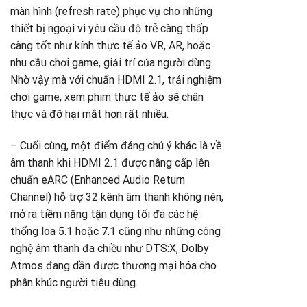
màn hình (refresh rate) phục vụ cho những
thiết bị ngoại vi yêu cầu độ trễ càng thấp
càng tốt như kính thực tế ảo VR, AR, hoặc
nhu cầu chơi game, giải trí của người dùng.
Nhờ vậy mà với chuẩn HDMI 2.1, trải nghiệm
chơi game, xem phim thực tế ảo sẽ chân
thực và đỡ hại mắt hơn rất nhiều.
– Cuối cùng, một điểm đáng chú ý khác là về
âm thanh khi HDMI 2.1 được nâng cấp lên
chuẩn eARC (Enhanced Audio Return
Channel) hỗ trợ 32 kênh âm thanh không nén,
mở ra tiềm năng tận dụng tối đa các hệ
thống loa 5.1 hoặc 7.1 cũng như những công
nghệ âm thanh đa chiều như DTS:X, Dolby
Atmos đang dần được thương mại hóa cho
phân khúc người tiêu dùng.