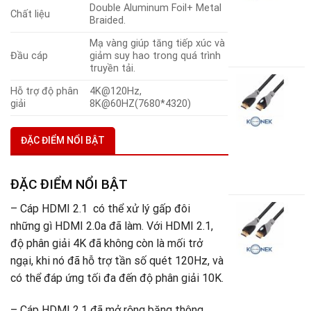
K
Double Aluminum Foil+ Metal
Chất liệu
-
Braided.
2
Mạ vàng giúp tăng tiếp xúc và
7
Đầu cáp
giảm suy hao trong quá trình
truyền tải.
C
Hỗ trợ độ phân
4K@120Hz,
H
giải
8K@60HZ(7680*4320)
2
G
K
ĐẶC ĐIỂM NỔI BẬT
-
1
2
ĐẶC ĐIỂM NỔI BẬT
– Cáp HDMI 2.1 có thể xử lý gấp đôi
C
H
những gì HDMI 2.0a đã làm. Với HDMI 2.1,
2
độ phân giải 4K đã không còn là mối trở
G
ngại, khi nó đã hỗ trợ tần số quét 120Hz, và
K
-
có thể đáp ứng tối đa đến độ phân giải 10K.
3
1
– Cáp HDMI 2.1 đã mở rộng băng thông