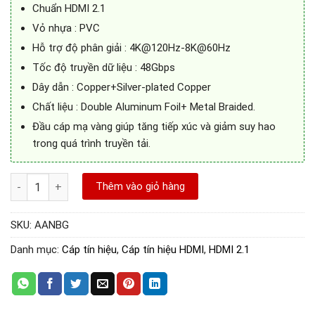
Chuẩn HDMI 2.1
Vỏ nhựa : PVC
Hỗ trợ độ phân giải : 4K@120Hz-8K@60Hz
Tốc độ truyền dữ liệu : 48Gbps
Dây dẫn : Copper+Silver-plated Copper
Chất liệu : Double Aluminum Foil+ Metal Braided.
Đầu cáp mạ vàng giúp tăng tiếp xúc và giảm suy hao
trong quá trình truyền tải.
Cáp HDMI 2.1 dài 1.5m hỗ trợ 8K@60Hz chính hãng Vention AAN
Thêm vào giỏ hàng
SKU:
AANBG
Danh mục:
Cáp tín hiệu
,
Cáp tín hiệu HDMI
,
HDMI 2.1