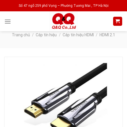
Skip
Số 47 ngõ 259 phố Vọng – Phường Tương Mai , TP Hà Nội
to
content
Trang chủ
/
Cáp tín hiệu
/
Cáp tín hiệu HDMI
/
HDMI 2.1