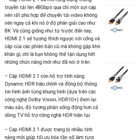
truyền tải lên 48Gbps qua chỉ một sợi cáp
C
nên rất phù hợp để chuyển tải video không
H
nén ngay cả khi nó ở độ phân giải cao như
2
G
8K. Và cũng giống như từ trước đến nay,
K
HDMI 2.1 sẽ tương thích ngược với cổng và
-
cáp của các phiên bản cũ mà không gặp khó
khăn gì, chỉ là bạn không thể tận dụng hết
9
những chức năng mới như đã nói ở trên.
C
H
– Cáp HDMI 2.1 còn hỗ trợ tính năng
2
Dynamic HDR hiệu chỉnh và đồng bộ thông
G
tin hình ảnh từng khung hình (dựa trên các
K
-
công nghệ Dolby Vision, HDR10+) đem lại
màu sắc, độ tương phản sống động hơn cả
1
dòng TV hỗ trợ công nghệ HDR hiện tại.
– Cáp HDMI 2.1 được trang bị nhiều tính
năng mới giúp tối ưu hóa tần số làm tươi