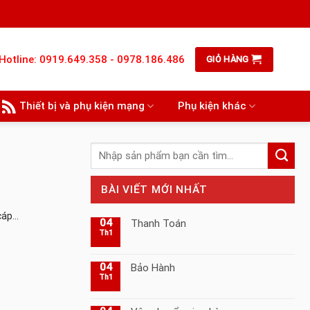
Hotline: 0919.649.358 - 0978.186.486
GIỎ HÀNG
Thiết bị và phụ kiện mạng
Phụ kiện khác
Tìm
kiếm:
BÀI VIẾT MỚI NHẤT
áp...
04
Thanh Toán
Th1
04
Bảo Hành
Th1