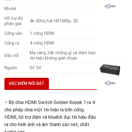
H
1
Model
r
8
Hỗ trợ độ
4k-30Hz,full HD1080p, 3D
h
phân giải
t
Cổng vào
1 cổng HDMI
3
G
Cổng ra
4 cổng HDMI
K
5
Mạ vàng 24k chống gỉ và đảm bảo
Đầu nối
tín hiệu không gián đoạn
B
Nguồn
DC 5V
c
H
1
ĐẶC ĐIỂM NỔI BẬT
r
2
h
– Bộ chia HDMI Switch Golden Konek 1 ra 4
t
cho phép chia một tín hiệu ra bốn cổng
2
G
HDMI, hỗ trợ đệm và khuếch đại tín hiệu đầu
K
ra cho hình ảnh và âm thanh sắc nét, chất
2
lượng cao.