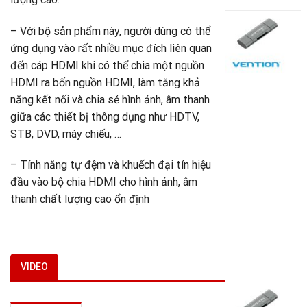
Đ
– Với bộ sản phẩm này, người dùng có thể
đ
ứng dụng vào rất nhiều mục đích liên quan
t
U
đến cáp HDMI khi có thể chia một nguồn
2
HDMI ra bốn nguồn HDMI, làm tăng khả
(
năng kết nối và chia sẻ hình ảnh, âm thanh
+
giữa các thiết bị thông dụng như HDTV,
M
STB, DVD, máy chiếu, …
U
+
– Tính năng tự đệm và khuếch đại tín hiệu
S
+
đầu vào bộ chia HDMI cho hình ảnh, âm
T
thanh chất lượng cao ổn định
V
-
C
2
G
1
VIDEO
g
G
là
h
Đ
2
t