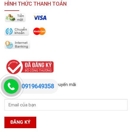
HÌNH THỨC THANH TOÁN
Đăng ký ngay để nhận tin khuyến mãi
0919649358