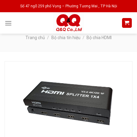
Skip
Số 47 ngõ 259 phố Vọng – Phường Tương Mai , TP Hà Nội
to
content
Trang chủ
/
Bộ chia tín hiệu
/
Bộ chia HDMI