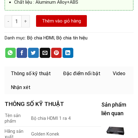
Chất liệu : Aluminum Alloy+ABS
Bộ chia HDMI 1 ra 4 Golden Konek hỗ trợ 2K,4K@30Hz số lượng
Thêm vào giỏ hàng
Danh mục:
Bộ chia HDMI
,
Bộ chia tín hiệu
Thông số kỹ thuật
Đặc điểm nổi bật
Video
Nhận xét
THÔNG SỐ KỸ THUẬT
Sản phẩm
liên quan
Tên sản
Bộ chia HDMI 1 ra 4
phẩm
B
Hãng sản
c
Golden Konek
xuất