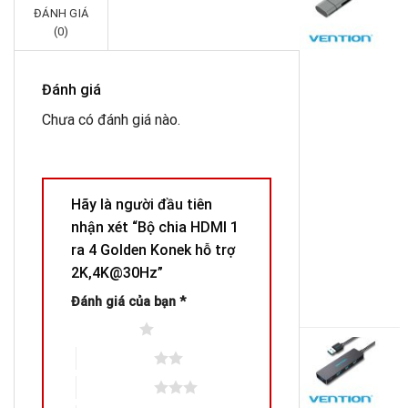
đ
ĐÁNH GIÁ
là
t
(0)
U
1
3
(
Đánh giá
+
Chưa có đánh giá nào.
M
U
+
S
+
Hãy là người đầu tiên
T
nhận xét “Bộ chia HDMI 1
V
-
ra 4 Golden Konek hỗ trợ
2K,4K@30Hz”
4
Đánh giá của bạn
*
G
3
g
G
1 trên 5 sao
là
h
B
2 trên 5 sao
4
t
c
là
4
3 trên 5 sao
P
3