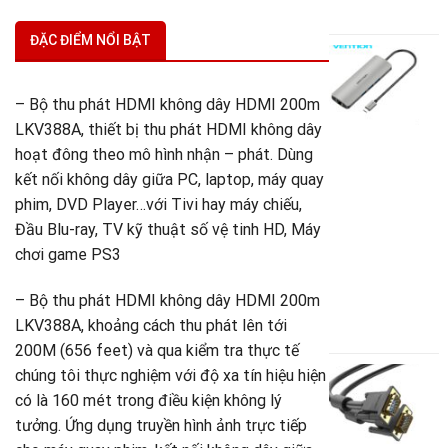
G
2
g
G
ĐẶC ĐIỂM NỔI BẬT
là
h
3
t
C
là
Đ
– Bộ thu phát HDMI không dây HDMI 200m
2
LKV388A, thiết bị thu phát HDMI không dây
U
T
hoạt đông theo mô hình nhận – phát. Dùng
kết nối không dây giữa PC, laptop, máy quay
phim, DVD Player…với Tivi hay máy chiếu,
U
G
Đầu Blu-ray, TV kỹ thuật số vệ tinh HD, Máy
(
chơi game PS3
V
– Bộ thu phát HDMI không dây HDMI 200m
8
LKV388A, khoảng cách thu phát lên tới
G
3
g
G
200M (656 feet) và qua kiểm tra thực tế
là
h
C
chúng tôi thực nghiệm với độ xa tín hiệu hiện
8
t
V
có là 160 mét trong điều kiện không lý
là
tưởng. Ứng dụng truyền hình ảnh trực tiếp
t
3