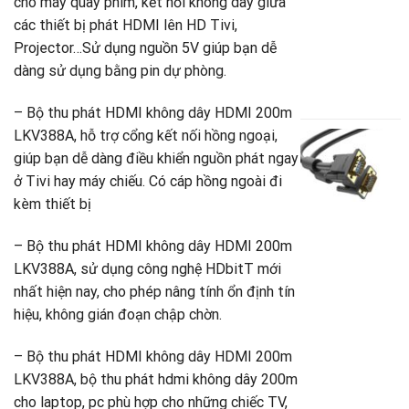
c
cho máy quay phim, kết nối không dây giữa
c
các thiết bị phát HDMI lên HD Tivi,
V
Projector…Sử dụng nguồn 5V giúp bạn dễ
D
dàng sử dụng bằng pin dự phòng.
1
G
7
– Bộ thu phát HDMI không dây HDMI 200m
g
G
là
h
LKV388A, hỗ trợ cổng kết nối hồng ngoại,
C
1
t
V
giúp bạn dễ dàng điều khiển nguồn phát ngay
là
1
ở Tivi hay máy chiếu. Có cáp hồng ngoài đi
t
7
kèm thiết bị
c
c
V
– Bộ thu phát HDMI không dây HDMI 200m
D
LKV388A, sử dụng công nghệ HDbitT mới
1
nhất hiện nay, cho phép nâng tính ổn định tín
G
5
hiệu, không gián đoạn chập chờn.
g
G
là
h
– Bộ thu phát HDMI không dây HDMI 200m
1
t
là
LKV388A, bộ thu phát hdmi không dây 200m
5
cho laptop, pc phù hợp cho những chiếc TV,