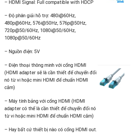
– HDMI Signal: Full compatible with HDCP
đ
đ
– Độ phân giải hỗ trợ: 480i@60Hz,
d
480p@60Hz, 576i@50Hz, 576p@50Hz,
V
720p@50/60Hz, 1080i@50/60Hz,
M
1080p@50/60Hz
A
S
– ​Nguồn điện: 5V
4
G
1
g
G
– Điện thoại thông minh với cổng HDMI
là
h
C
(HDMI adapter sẽ là cần thiết để chuyển đổi
4
t
m
nó từ vi hoặc mini HDMI để chuẩn HDMI
là
cắm)
s
1
V
V
– Máy tính bảng với cổng HDMI (HDMI
A
adapter có thể là cần thiết để chuyển đổi nó
S
từ vi hoặc mini HDMI để chuẩn HDMI cắm)
C
1
– Hay bất cứ thiết bị nào có cổng HDMI out.
3