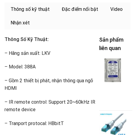
Thông số kỹ thuật
Đặc điểm nổi bật
Video
Nhận xét
Thông Số Kỹ Thuật:
Sản phẩm
liên quan
– Hãng sản xuất: LKV
c
– Model: 388A
H
– Gồm 2 thiết bị phát, nhận thông qua ngõ
B
HDMI
1
W
– IR remote control: Support 20~60kHz IR
1
remote device
C
m
– Tranport protocal: HBbitT
C
U