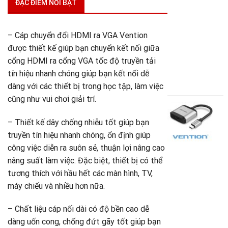
(
ĐẶC ĐIỂM NỔI BẬT
A
+
u
– Cáp chuyển đổi HDMI ra VGA Vention
V
được thiết kế giúp bạn chuyển kết nối giữa
-
A
cổng HDMI ra cổng VGA tốc độ truyền tải
tín hiệu nhanh chóng giúp bạn kết nối dễ
3
G
1
dàng với các thiết bị trong học tập, làm việc
g
G
cũng như vui chơi giải trí.
là
h
C
3
t
c
– Thiết kế dây chống nhiễu tốt giúp bạn
là
đ
U
truyền tín hiệu nhanh chóng, ổn định giúp
1
T
công việc diễn ra suôn sẻ, thuận lợi nâng cao
nâng suất làm việc. Đặc biệt, thiết bị có thể
t
tương thích với hầu hết các màn hình, TV,
H
h
máy chiếu và nhiều hơn nữa.
t
2
– Chất liệu cáp nối dài có độ bền cao dễ
V
dàng uốn cong, chống đứt gãy tốt giúp bạn
-