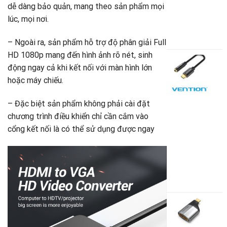
dễ dàng bảo quản, mang theo sản phẩm mọi
(
lúc, mọi nơi.
5
G
2
– Ngoài ra, sản phẩm hỗ trợ độ phân giải Full
g
G
HD 1080p mang đến hình ảnh rõ nét, sinh
là
h
C
động ngay cả khi kết nối với màn hình lớn
5
t
c
là
U
hoặc máy chiếu.
T
2
– Đặc biệt sản phẩm không phải cài đặt
t
chương trình điều khiển chỉ cần cắm vào
A
3
cổng kết nối là có thể sử dụng được ngay
V
-
1
G
6
g
G
là
h
Đ
1
t
c
là
U