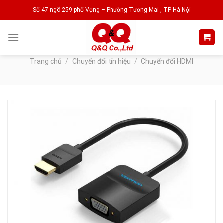
Skip
Số 47 ngõ 259 phố Vọng – Phường Tương Mai , TP Hà Nội
to
content
Trang chủ
/
Chuyển đổi tín hiệu
/
Chuyển đổi HDMI