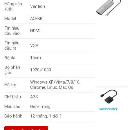
Hãng sản
C
Vention
xuất
Đ
Model
ACFBB
U
T
Tín hiệu
HDMI
đầu vào
Tín hiệu
U
VGA
đầu ra
G
(
Độ dài
15cm
V
Độ phân
1920×1080
giải
8
G
3
Windows XP/Vista/7/8/10,
g
G
Hỗ trợ
Chrome, Linux, Mac Os
là
h
C
8
t
Chất liệu
ABS
c
là
đ
Màu sắc
Đen/Trắng
M
3
H
Bảo hành
12 tháng, 1 đổi 1
t