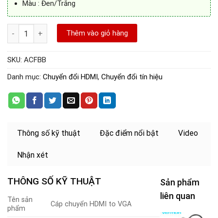
Màu : Đen/Trắng
Cáp chuyển đổi HDMI to VGA chính hãng Vention ACFBB số lượn
Thêm vào giỏ hàng
SKU:
ACFBB
Danh mục:
Chuyển đổi HDMI
,
Chuyển đổi tín hiệu
Thông số kỹ thuật
Đặc điểm nổi bật
Video
Nhận xét
THÔNG SỐ KỸ THUẬT
Sản phẩm
liên quan
Tên sản
Cáp chuyển HDMI to VGA
phẩm