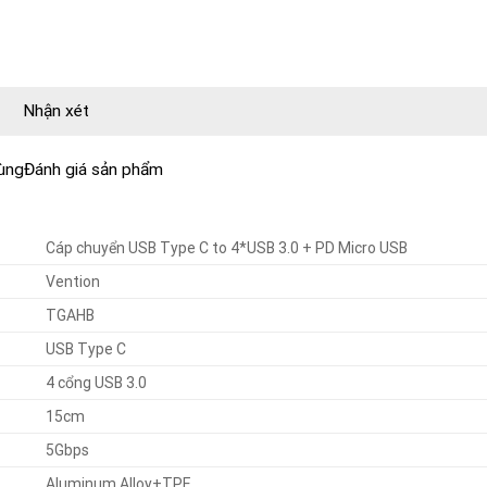
Nhận xét
dùng
Đánh giá sản phẩm
Cáp chuyển USB Type C to 4*USB 3.0 + PD Micro USB
Vention
TGAHB
USB Type C
4 cổng USB 3.0
15cm
5Gbps
Aluminum Alloy+TPE