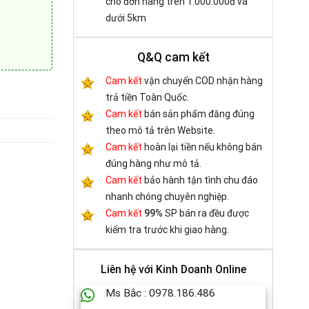
cho đơn hàng trên 1.000.000đ và
dưới 5km
Q&Q cam kết
Cam kết
vận chuyển COD nhận hàng
 TGCHB (5 in 1) số lượng
trả tiền Toàn Quốc.
Cam kết
bán sản phẩm đăng đúng
theo mô tả trên Website.
Cam kết
hoàn lại tiền nếu không bán
đúng hàng như mô tả.
Cam kết
bảo hành tận tình chu đáo
nhanh chóng chuyên nghiệp.
Cam kết
99%
SP bán ra đều được
kiểm tra trước khi giao hàng.
Liên hệ với Kinh Doanh Online
Ms Bắc : 0978.186.486