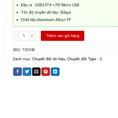
550.000VNĐ.
là:
210.000VNĐ.
Đầu ra : USB3.0*4 + PD Micro USB
Tốc độ truyền dữ liệu: 5Gbps
Chất liệu:Aluminum Alloy+TP
Cáp chuyển USB Type C to 4*USB 3.0 + PD Micro USB Vention -
Thêm vào giỏ hàng
SKU:
TGCHB
Danh mục:
Chuyển đổi tín hiệu
,
Chuyển đổi Type - C