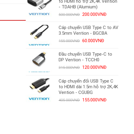
to HDMI hỗ trợ 2K,4K Vention
130.000VNĐ.
- TDAHB (Alumium)
Giá
Giá
200.000
VNĐ
500.000
VNĐ
gốc
hiện
là:
tại
Cáp chuyển USB Type C to AV
500.000VNĐ.
là:
3.5mm Vention - BGCBA
200.000VNĐ.
Giá
Giá
60.000
VNĐ
155.000
VNĐ
gốc
hiện
là:
tại
Đầu chuyển USB Type-C to
155.000VNĐ.
là:
DP Vention - TCCH0
60.000VNĐ.
Giá
Giá
120.000
VNĐ
315.000
VNĐ
gốc
hiện
là:
tại
Cáp chuyển đổi USB Type C
315.000VNĐ.
là:
to HDMI dài 1.5m hỗ trợ 2K,4K
120.000VNĐ.
Vention - CGUBG
Giá
Giá
155.000
VNĐ
405.000
VNĐ
gốc
hiện
là:
tại
405.000VNĐ.
là:
155.000VNĐ.