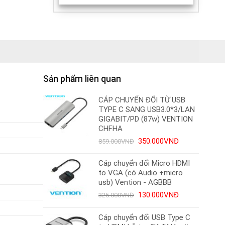
Sản phẩm liên quan
CÁP CHUYỂN ĐỔI TỪ USB
TYPE C SANG USB3.0*3/LAN
GIGABIT/PD (87w) VENTION
CHFHA
Giá
Giá
350.000
VNĐ
859.000
VNĐ
gốc
hiện
là:
tại
Cáp chuyển đổi Micro HDMI
859.000VNĐ.
là:
to VGA (có Audio +micro
350.000VNĐ.
usb) Vention - AGBBB
Giá
Giá
130.000
VNĐ
325.000
VNĐ
gốc
hiện
là:
tại
Cáp chuyển đổi USB Type C
325.000VNĐ.
là: