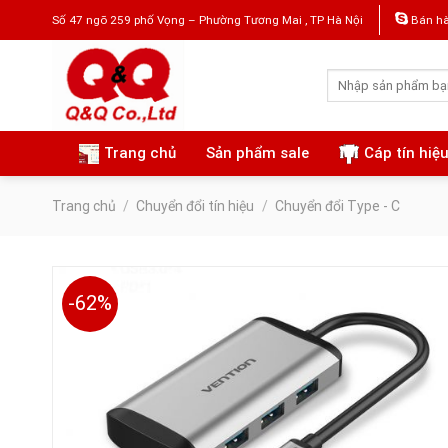
Skip
Số 47 ngõ 259 phố Vọng – Phường Tương Mai , TP Hà Nội
Bán hà
to
content
Tìm
kiếm:
Trang chủ
Sản phẩm sale
Cáp tín hiệ
Trang chủ
/
Chuyển đổi tín hiệu
/
Chuyển đổi Type - C
-62%