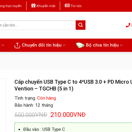
ng trực tuyến
Khuyến mãi
Tin tức
u
Chuyển đổi tín hiệu
Bộ chia tín hiệu
Cáp chuyển USB Type C to 4*USB 3.0 + PD Micro
Vention – TGCHB (5 in 1)
Tình trạng:
Còn hàng
Bảo hành: 12 tháng
Giá
Giá
VNĐ
210.000
VNĐ
550.000
gốc
hiện
là:
tại
Đầu vào : USB Type C