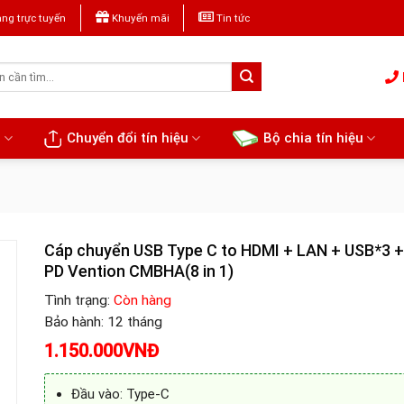
ng trực tuyến
Khuyến mãi
Tin tức
u
Chuyển đổi tín hiệu
Bộ chia tín hiệu
Cáp chuyển USB Type C to HDMI + LAN + USB*3 
PD Vention CMBHA(8 in 1)
Tình trạng:
Còn hàng
Bảo hành: 12 tháng
1.150.000
VNĐ
Đầu vào: Type-C