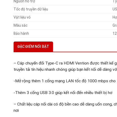
Nguồn hỗ trợ
Ty
Tốc độ truyền dữ liệu
US
Vật liệu vỏ
Hợ
Màu sắc
Gr
Bảo hành
12
ĐẶC ĐIỂM NỔI BẬT
– Cáp chuyển đổi Type-C ra HDMI Vention được thiết kế gi
truyền tải tín hiệu nhanh chóng giúp bạn kết nối dễ dàng với 
-Mở rộng thêm 1 cổng mạng LAN tốc độ 1000 mbps cho 
-Thêm 3 cổng USB 3.0 giúp kết nối đến nhiều thiết bị hơ
– Chất liệu cáp nối dài có độ bền cao dễ dàng uốn cong, 
nơi