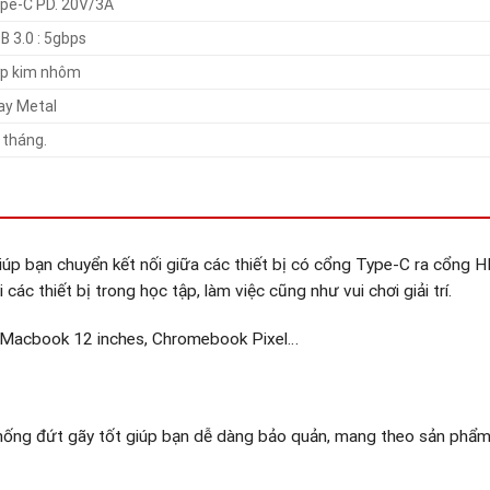
pe-C PD. 20V/3A
B 3.0 : 5gbps
p kim nhôm
ay Metal
 tháng.
úp bạn chuyển kết nối giữa các thiết bị có cổng Type-C ra cổng 
các thiết bị trong học tập, làm việc cũng như vui chơi giải trí.
Macbook 12 inches, Chromebook Pixel…
chống đứt gãy tốt giúp bạn dễ dàng bảo quản, mang theo sản phẩm