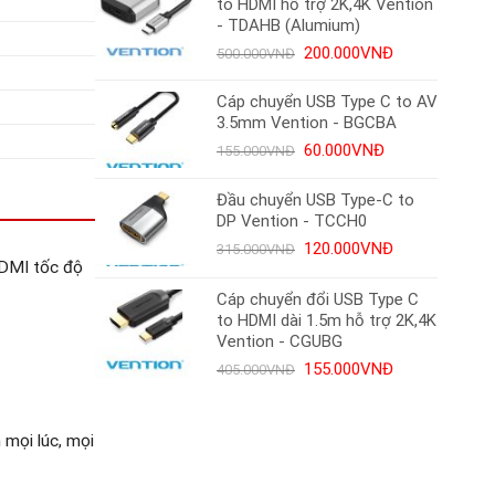
to HDMI hỗ trợ 2K,4K Vention
130.000VNĐ.
- TDAHB (Alumium)
Giá
Giá
200.000
VNĐ
500.000
VNĐ
gốc
hiện
là:
tại
Cáp chuyển USB Type C to AV
500.000VNĐ.
là:
3.5mm Vention - BGCBA
200.000VNĐ.
Giá
Giá
60.000
VNĐ
155.000
VNĐ
gốc
hiện
là:
tại
Đầu chuyển USB Type-C to
155.000VNĐ.
là:
DP Vention - TCCH0
60.000VNĐ.
Giá
Giá
120.000
VNĐ
315.000
VNĐ
HDMI tốc độ
gốc
hiện
là:
tại
Cáp chuyển đổi USB Type C
315.000VNĐ.
là:
to HDMI dài 1.5m hỗ trợ 2K,4K
120.000VNĐ.
Vention - CGUBG
Giá
Giá
155.000
VNĐ
405.000
VNĐ
gốc
hiện
là:
tại
405.000VNĐ.
là:
 mọi lúc, mọi
155.000VNĐ.