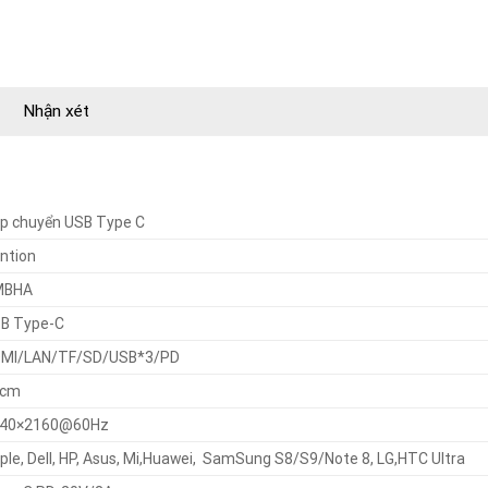
Nhận xét
p chuyển USB Type C
ntion
MBHA
B Type-C
MI/LAN/TF/SD/USB*3/PD
0cm
40×2160@60Hz
ple, Dell, HP, Asus, Mi,Huawei, SamSung S8/S9/Note 8, LG,HTC Ultra