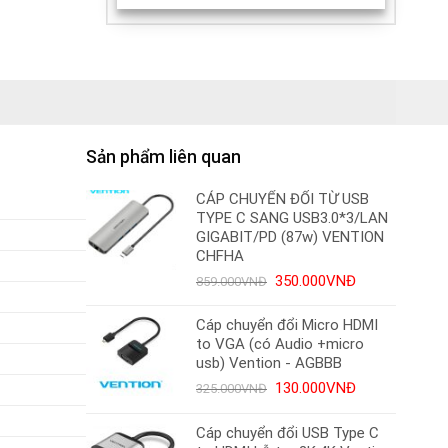
Sản phẩm liên quan
CÁP CHUYỂN ĐỔI TỪ USB
TYPE C SANG USB3.0*3/LAN
GIGABIT/PD (87w) VENTION
CHFHA
Giá
Giá
350.000
VNĐ
859.000
VNĐ
gốc
hiện
là:
tại
Cáp chuyển đổi Micro HDMI
859.000VNĐ.
là:
to VGA (có Audio +micro
350.000VNĐ.
usb) Vention - AGBBB
Giá
Giá
130.000
VNĐ
325.000
VNĐ
gốc
hiện
là:
tại
Cáp chuyển đổi USB Type C
325.000VNĐ.
là: