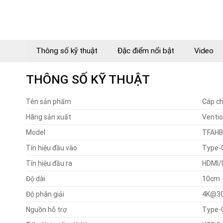
Thông số kỹ thuật
Đặc điểm nổi bật
Video
THÔNG SỐ KỸ THUẬT
Tên sản phẩm
Cáp ch
Hãng sản xuất
Venti
Model
TFAHB
Tín hiệu đầu vào
Type-
Tín hiệu đầu ra
HDMI/
Độ dài
10cm
Độ phân giải
4K@3
Nguồn hỗ trợ
Type-