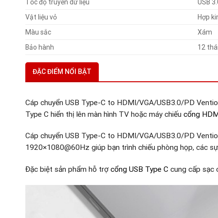
Tốc độ truyền dữ liệu
USB 3.
Vật liệu vỏ
Hợp k
Màu sắc
Xám
Bảo hành
12 th
ĐẶC ĐIỂM NỔI BẬT
Cáp chuyển USB Type-C to HDMI/VGA/USB3.0/PD Vention 
Type C hiển thị lên màn hình TV hoặc máy chiếu
cổng HDM
Cáp chuyển USB Type-C to HDMI/VGA/USB3.0/PD Vention 
1920×1080@60Hz giúp bạn trình chiếu phòng họp, các sự
Đặc biệt sản phẩm hỗ trợ
cổng USB Type C
cung cấp sạc c