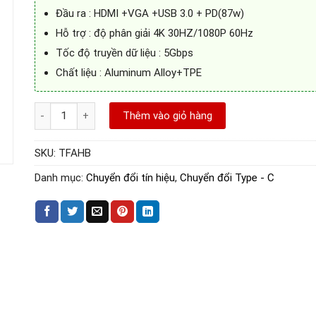
850.000VNĐ.
là:
340.000VNĐ.
Đầu ra : HDMI +VGA +USB 3.0 + PD(87w)
Hỗ trợ : độ phân giải 4K 30HZ/1080P 60Hz
Tốc độ truyền dữ liệu : 5Gbps
Chất liệu : Aluminum Alloy+TPE
Cáp chuyển USB Type C to HDMI + VGA + USB + PD (87W) Venti
Thêm vào giỏ hàng
SKU:
TFAHB
Danh mục:
Chuyển đổi tín hiệu
,
Chuyển đổi Type - C