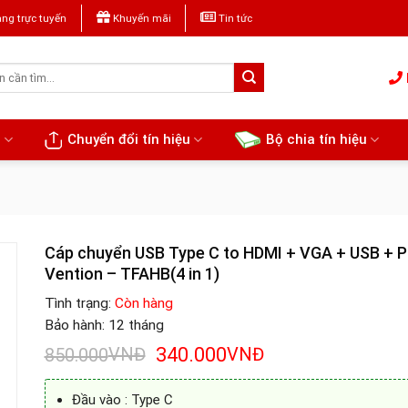
ng trực tuyến
Khuyến mãi
Tin tức
u
Chuyển đổi tín hiệu
Bộ chia tín hiệu
Cáp chuyển USB Type C to HDMI + VGA + USB + P
Vention – TFAHB(4 in 1)
Tình trạng:
Còn hàng
Bảo hành: 12 tháng
Giá
Giá
VNĐ
340.000
VNĐ
850.000
gốc
hiện
là:
tại
Đầu vào : Type C