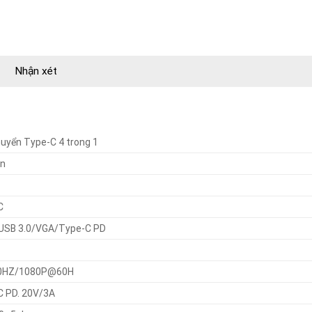
Nhận xét
uyển Type-C 4 trong 1
on
C
USB 3.0/VGA/Type-C PD
0HZ/1080P@60H
C PD. 20V/3A