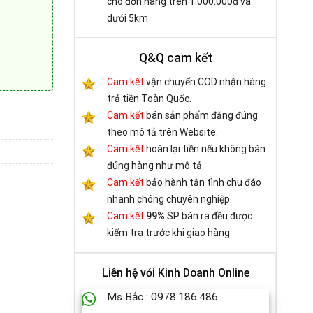
cho đơn hàng trên 1.000.000đ và
dưới 5km
Q&Q cam kết
Cam kết
vận chuyển COD nhận hàng
trả tiền Toàn Quốc.
on - TFAHB(4 in 1) số lượng
Cam kết
bán sản phẩm đăng đúng
theo mô tả trên Website.
Cam kết
hoàn lại tiền nếu không bán
đúng hàng như mô tả.
Cam kết
bảo hành tận tình chu đáo
nhanh chóng chuyên nghiệp.
Cam kết
99%
SP bán ra đều được
kiểm tra trước khi giao hàng.
Liên hệ với Kinh Doanh Online
Ms Bắc : 0978.186.486