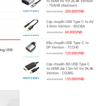
to HDMI hỗ trợ 2K,4K Vention
130.000VNĐ.
- TDAHB (Alumium)
Giá
Giá
200.000
VNĐ
500.000
VNĐ
gốc
hiện
là:
tại
Cáp chuyển USB Type C to AV
500.000VNĐ.
là:
3.5mm Vention - BGCBA
200.000VNĐ.
Giá
Giá
60.000
VNĐ
155.000
VNĐ
gốc
hiện
là:
tại
Đầu chuyển USB Type-C to
155.000VNĐ.
là:
DP Vention - TCCH0
cổng USB
60.000VNĐ.
Giá
Giá
120.000
VNĐ
315.000
VNĐ
gốc
hiện
là:
tại
Cáp chuyển đổi USB Type C
315.000VNĐ.
là:
to HDMI dài 1.5m hỗ trợ 2K,4K
120.000VNĐ.
Vention - CGUBG
Giá
Giá
155.000
VNĐ
405.000
VNĐ
gốc
hiện
là:
tại
405.000VNĐ.
là:
155.000VNĐ.