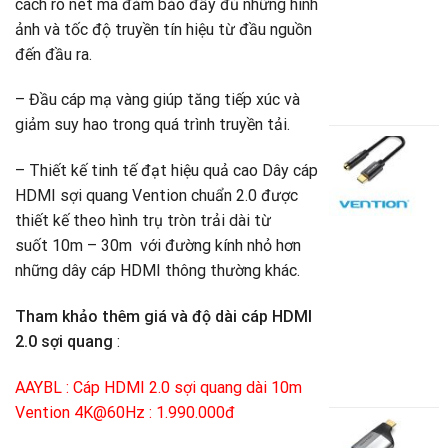
cách rõ nét mà đảm bảo đầy đủ những hình
-
ảnh và tốc độ truyền tín hiệu từ đầu nguồn
(
đến đầu ra.
5
G
– Đầu cáp mạ vàng giúp tăng tiếp xúc và
2
g
G
giảm suy hao trong quá trình truyền tải.
là
h
C
5
t
c
– Thiết kế tinh tế đạt hiệu quả cao Dây cáp
là
U
HDMI sợi quang Vention chuẩn 2.0 được
T
2
thiết kế theo hình trụ tròn trải dài từ
t
suốt 10m – 30m với đường kính nhỏ hơn
A
những dây cáp HDMI thông thường khác.
3
V
Tham khảo thêm giá và độ dài cáp HDMI
-
2.0 sợi quang
:
1
G
6
AAYBL : Cáp HDMI 2.0 sợi quang dài 10m
g
G
Vention 4K@60Hz : 1.990.000đ
là
h
Đ
1
t
c