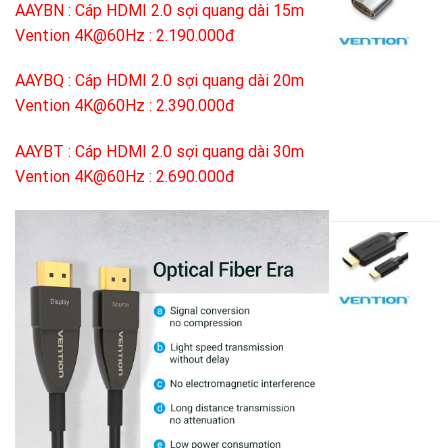
AAYBN : Cáp HDMI 2.0 sợi quang dài 15m
là
U
Vention 4K@60Hz : 2.190.000đ
T
6
t
AAYBQ : Cáp HDMI 2.0 sợi quang dài 20m
D
Vention 4K@60Hz : 2.390.000đ
V
-
AAYBT : Cáp HDMI 2.0 sợi quang dài 30m
Vention 4K@60Hz : 2.690.000đ
3
G
1
g
G
là
h
C
3
t
c
là
đ
U
1
T
t
H
d
1
h