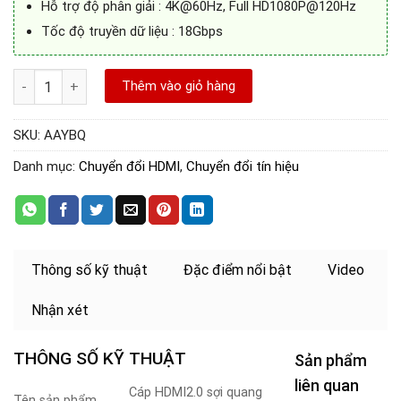
Hỗ trợ độ phân giải : 4K@60Hz, Full HD1080P@120Hz
Tốc độ truyền dữ liệu : 18Gbps
Cáp HDMI 2.0 sợi quang dài 20m hỗ trợ 4K@60Hz chính hãng Ve
Thêm vào giỏ hàng
SKU:
AAYBQ
Danh mục:
Chuyển đổi HDMI
,
Chuyển đổi tín hiệu
Thông số kỹ thuật
Đặc điểm nổi bật
Video
Nhận xét
THÔNG SỐ KỸ THUẬT
Sản phẩm
liên quan
Cáp HDMI2.0 sợi quang
Tên sản phẩm