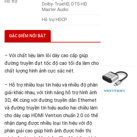
Hỗ trợ
Dolby-TrueHD, DTS-HD
(
Master Audio
A
Hỗ trợ HDCP
+
u
V
ĐẶC ĐIỂM NỔI BẬT
-
A
3
– Với chất liệu làm lõi dây cao cấp giúp
G
1
đường truyền đạt tốc độ cao tối đa làm cho
g
G
chất lượng hình ảnh cực sắc nét.
là
h
C
3
t
c
là
đ
– Hỗ trợ nhiều loại tín hiệu và nhiều độ phân
U
1
giải khác nhau, với tính năng hỗ trợ hình ảnh
T
3D, 4K cùng với đường truyền dẫn Ethernet
t
và đường truyền tín hiệu audio hai chiều làm
H
cho dây cáp HDMI Vention chuẩn 2.0 có thể
h
nhận dạng được nhiều loại tín hiệu với độ
t
2
phân giải cao giúp hình ảnh được hiển thị
V