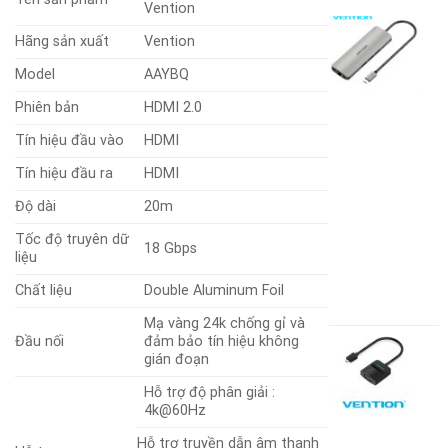
Vention
Hãng sản xuất
Vention
C
Đ
Model
AAYBQ
U
Phiên bản
HDMI 2.0
T
Tín hiệu đầu vào
HDMI
Tín hiệu đầu ra
HDMI
U
G
Độ dài
20m
(
V
Tốc độ truyên dữ
18 Gbps
liệu
8
Chất liệu
Double Aluminum Foil
G
3
g
G
Mạ vàng 24k chống gỉ và
là
h
Đầu nối
đảm bảo tín hiệu không
C
gián đoạn
8
t
c
là
đ
Hỗ trợ độ phân giải :
M
3
4k@60Hz
H
t
Hỗ trợ truyền dẫn âm thanh