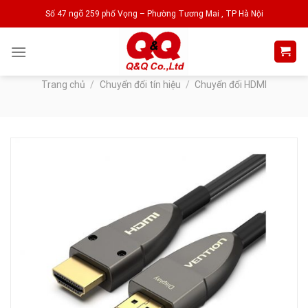
Skip
Số 47 ngõ 259 phố Vọng – Phường Tương Mai , TP Hà Nội
to
content
Trang chủ
/
Chuyển đổi tín hiệu
/
Chuyển đổi HDMI