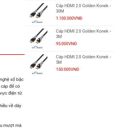
Cáp HDMI 2.0 Golden Konek -
30M
1.100.000
VNĐ
Cáp HDMI 2.0 Golden Konek -
3M
95.000
VNĐ
Cáp HDMI 2.0 Golden Konek -
5M
150.000
VNĐ
 nghệ số bậc
y cáp để có
vực điện tử.
hiều về dây
đều mượt mà