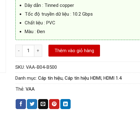
Dây dẫn : Tinned copper
Tốc độ truyền dữ liệu : 10.2 Gbps
Chất liệu : PVC
Màu : Đen
Cáp HDMI 5m hỗ trợ 2K,4K@30Hz chính hãng Vention VAA-B0
Thêm vào giỏ hàng
SKU:
VAA-B04-B500
Danh mục:
Cáp tín hiệu
,
Cáp tín hiệu HDMI
,
HDMI 1.4
Thẻ:
VAA