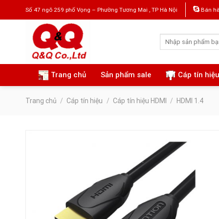
Skip
Số 47 ngõ 259 phố Vọng – Phường Tương Mai , TP Hà Nội
Bán hà
to
content
Tìm
kiếm:
Trang chủ
Sản phẩm sale
Cáp tín hiệ
Trang chủ
/
Cáp tín hiệu
/
Cáp tín hiệu HDMI
/
HDMI 1.4