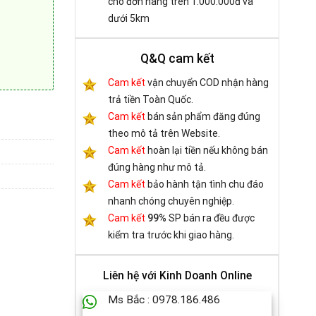
cho đơn hàng trên 1.000.000đ và
dưới 5km
Q&Q cam kết
Cam kết
vận chuyển COD nhận hàng
trả tiền Toàn Quốc.
4-B500 số lượng
Cam kết
bán sản phẩm đăng đúng
theo mô tả trên Website.
Cam kết
hoàn lại tiền nếu không bán
đúng hàng như mô tả.
Cam kết
bảo hành tận tình chu đáo
nhanh chóng chuyên nghiệp.
Cam kết
99%
SP bán ra đều được
kiểm tra trước khi giao hàng.
Liên hệ với Kinh Doanh Online
Ms Bắc : 0978.186.486