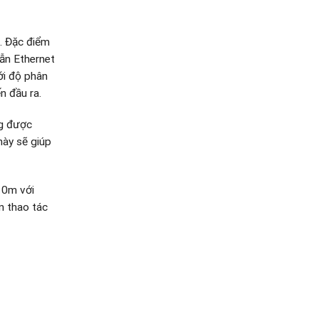
t. Đặc điểm
dẫn Ethernet
ới độ phân
n đầu ra.
ng được
này sẽ giúp
 10m với
n thao tác