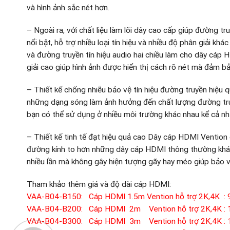
và hình ảnh sắc nét hơn.
– Ngoài ra, với chất liệu làm lõi dây cao cấp giúp đường t
nổi bật, hỗ trợ nhiều loại tín hiệu và nhiều độ phân giải k
và đường truyền tín hiệu audio hai chiều làm cho dây cáp 
giải cao giúp hình ảnh được hiển thị cách rõ nét mà đảm b
– Thiết kế chống nhiễu bảo vệ tín hiệu đường truyền hiệu 
những dạng sóng làm ảnh hưởng đến chất lượng đường truyề
bạn có thể sử dụng ở nhiều môi trường khác nhau kể cả n
– Thiết kế tinh tế đạt hiệu quả cao Dây cáp HDMI Vention c
đường kính to hơn những dây cáp HDMI thông thường khác
nhiều lần mà không gây hiện tượng gãy hay méo giúp bảo 
Tham khảo thêm giá và độ dài cáp HDMI:
VAA-B04-B150: Cáp HDMI 1.5m Vention hỗ trợ 2K,4K : 
VAA-B04-B200: Cáp HDMI 2m Vention hỗ trợ 2K,4K : 
VAA-B04-B300: Cáp HDMI 3m Vention hỗ trợ 2K,4K : 