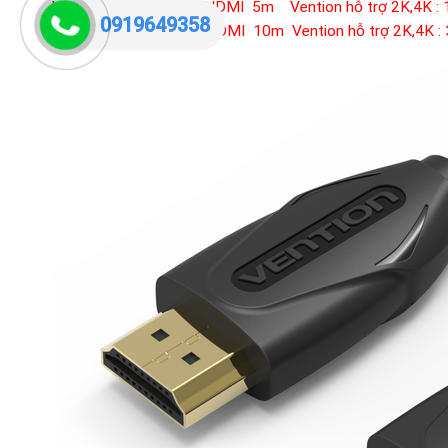
VAA-B04-B500: Cáp HDMI 5m Vention hỗ trợ 2K,4K : 
0919649358
VAA-B04-B1000: Cáp HDMI 10m Vention hỗ trợ 2K,4K :