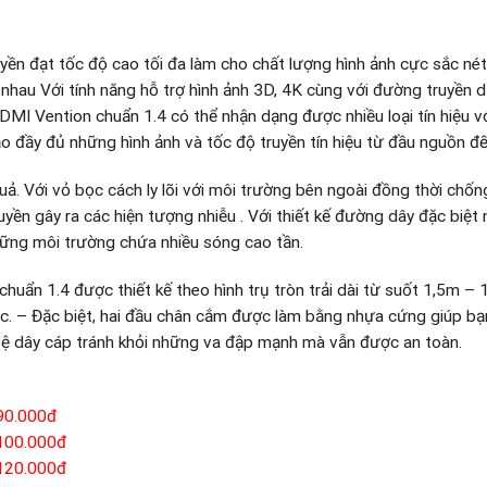
ruyền đạt tốc độ cao tối đa làm cho chất lượng hình ảnh cực sắc né
hác nhau Với tính năng hỗ trợ hình ảnh 3D, 4K cùng với đường truyền 
HDMI Vention chuẩn 1.4 có thể nhận dạng được nhiều loại tín hiệu v
ảo đầy đủ những hình ảnh và tốc độ truyền tín hiệu từ đầu nguồn đế
quả. Với vỏ bọc cách ly lõi với môi trường bên ngoài đồng thời chố
n gây ra các hiện tượng nhiễu . Với thiết kế đường dây đặc biệt 
hững môi trường chứa nhiều sóng cao tần.
huẩn 1.4 được thiết kế theo hình trụ tròn trải dài từ suốt 1,5m –
. – Đặc biệt, hai đầu chân cắm được làm bằng nhựa cứng giúp bạ
vệ dây cáp tránh khỏi những va đập mạnh mà vẫn được an toàn.
90.000đ
100.000đ
120.000đ