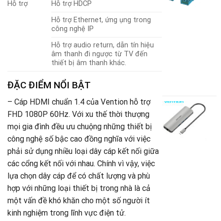
Hỗ trợ
Hỗ trợ HDCP
s
1
V
Hỗ trợ Ethernet, ứng ụng trong
V
công nghệ IP
A
S
Hỗ trợ audio return, dẫn tín hiệu
C
âm thanh đi ngược từ TV đến
1
thiết bị âm thanh khác.
3
G
2
ĐẶC ĐIỂM NỔI BẬT
g
G
– Cáp HDMI chuẩn 1.4 của Vention hỗ trợ
là
h
3
t
FHD 1080P 60Hz. Với xu thế thời thượng
C
là
Đ
mọi gia đình đều ưu chuộng những thiết bị
2
công nghệ số bậc cao đồng nghĩa với việc
U
phải sử dụng nhiều loại dây cáp kết nối giữa
T
các cổng kết nối với nhau. Chính vì vậy, việc
lựa chọn dây cáp để có chất lượng và phù
U
hợp với những loại thiết bị trong nhà là cả
G
(
một vấn đề khó khăn cho một số người ít
V
kinh nghiệm trong lĩnh vực điện tử.