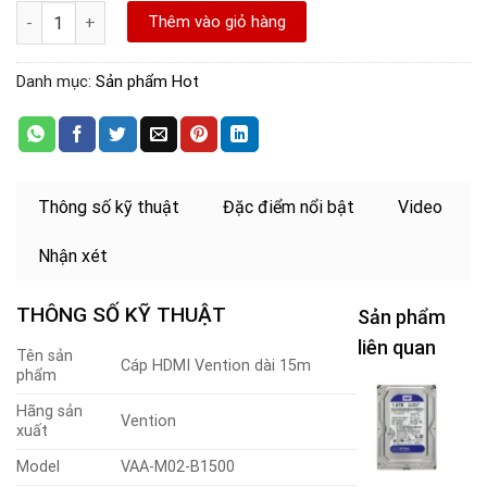
Cáp HDMI dài 15M Vention Model:VAA-M02-B1500 số lượng
Thêm vào giỏ hàng
Danh mục:
Sản phẩm Hot
Thông số kỹ thuật
Đặc điểm nổi bật
Video
Nhận xét
THÔNG SỐ KỸ THUẬT
Sản phẩm
liên quan
Tên sản
Cáp HDMI Vention dài 15m
phẩm
Hãng sản
c
Vention
xuất
H
Model
VAA-M02-B1500
B