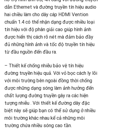
dẫn Ethernet và đường truyền tín hiệu audio
1
G
5
hai chiều làm cho dây cáp HDMI Vention
g
G
chuẩn 1.4 có thể nhận dạng được nhiều loại
là
h
tín hiệu với độ phân giải cao giúp hình ảnh
1
t
được hiển thị cách rõ nét mà đảm bảo đầy
là
5
đủ những hình ảnh và tốc độ truyền tín hiệu
từ đầu nguồn đến đầu ra.
– Thiết kế chống nhiễu bảo vệ tín hiệu
đường truyền hiệu quả. Với vỏ bọc cách ly lõi
với môi trường bên ngoài đồng thời chống
được những dạng sóng làm ảnh hưởng đến
chất lượng đường truyền gây ra các hiện
tượng nhiễu . Với thiết kế đường dây đặc
biệt này sẽ giúp bạn có thể sử dụng ở nhiều
môi trường khác nhau kể cả những môi
trường chứa nhiều sóng cao tần.