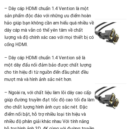
8
– Dây cáp HDMI chuẩn 1.4 Vention là một
G
3
sản phẩm độc đáo với những ưu điểm hoàn
g
G
hảo giúp bạn không cần am hiểu quá nhiều về
là
h
C
8
t
dây cáp mà vẫn có thể yên tâm về chất
V
là
lượng và độ chính xác cao với mọi thiết bị có
t
3
cổng HDMI.
c
c
V
– Dây cáp HDMI chuẩn 1.4 Vention sẽ là
D
một dây đấu nối đảm bảo được chất lượng
1
cho tín hiệu đi từ nguồn đến đầu phát đều
G
7
mượt mà và hình ảnh sắc nét hơn.
g
G
là
h
C
– Ngoài ra, với chất liệu làm lõi dây cao cấp
1
t
V
giúp đường truyền đạt tốc độ cao tối đa làm
là
1
t
7
cho chất lượng hình ảnh cực sắc nét. Đặc
c
điểm nổi bật, hỗ trợ nhiều loại tín hiệu và
c
nhiều độ phân giải khác nhau Với tính năng
V
D
hỗ trợ hình ảnh 3D, 4K cùng với đường truyền