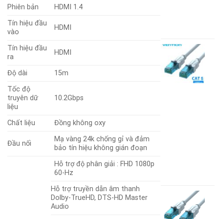
1
Phiên bản
HDMI 1.4
W
Tín hiệu đầu
1
HDMI
vào
Tín hiệu đầu
C
HDMI
ra
m
C
Độ dài
15m
U
đ
Tốc độ
đ
truyên dữ
10.2Gbps
d
liệu
V
Chất liệu
Đồng không oxy
M
Mạ vàng 24k chống gỉ và đảm
A
Đầu nối
bảo tín hiệu không gián đoạn
S
Hỗ trợ độ phân giải : FHD 1080p
4
G
60-Hz
1
g
G
Hỗ trợ truyền dẫn âm thanh
là
h
C
Dolby-TrueHD, DTS-HD Master
4
t
m
Audio
là