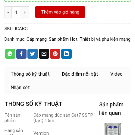
Cáp mạng 2 đầu đúc sẵn Cat7 SSTP (dẹt) 1.5m chính hãng Venti
Thêm vào giỏ hàng
SKU:
ICABG
Danh mục:
Cáp mạng
,
Sản phẩm Hot
,
Thiết bị và phụ kiện mạng
Thông số kỹ thuật
Đặc điểm nổi bật
Video
Nhận xét
THÔNG SỐ KỸ THUẬT
Sản phẩm
liên quan
Tên sản
Cáp mạng đúc sẵn Cat7 SSTP
phẩm
(Dẹt) 1.5m
Hãng sản
c
Vention