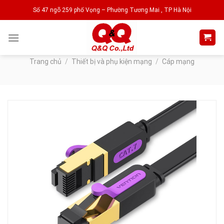
Skip
Số 47 ngõ 259 phố Vọng – Phường Tương Mai , TP Hà Nội
to
content
Trang chủ
/
Thiết bị và phụ kiện mạng
/
Cáp mạng