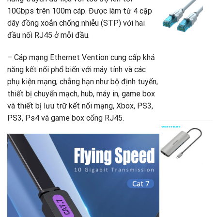
là
h
C
10Gbps trên 100m cáp. Được làm từ 4 cặp
4
t
m
là
dây đồng xoắn chống nhiễu (STP) với hai
s
1
đầu nối RJ45 ở mỗi đầu.
V
V
– Cáp mạng Ethernet Vention cung cấp khả
A
S
năng kết nối phổ biến với máy tính và các
C
phụ kiện mạng, chẳng hạn như bộ định tuyến,
1
thiết bị chuyển mạch, hub, máy in, game box
3
và thiết bị lưu trữ kết nối mạng, Xbox, PS3,
G
2
PS3, Ps4 và game box cổng RJ45.
g
G
là
h
3
t
C
là
Đ
2
U
T
U
G