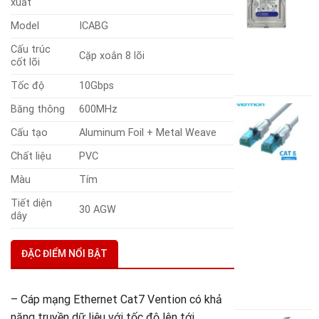
xuất
H
Model
ICABG
B
1
Cấu trúc
Cặp xoắn 8 lõi
W
cốt lõi
1
Tốc độ
10Gbps
Băng thông
600MHz
C
m
Cấu tạo
Aluminum Foil + Metal Weave
C
U
Chất liệu
PVC
đ
đ
Màu
Tím
d
Tiết diện
30 AGW
dây
V
M
A
ĐẶC ĐIỂM NỔI BẬT
S
4
G
1
– Cáp mạng Ethernet Cat7 Vention có khả
g
G
năng truyền dữ liệu với tốc độ lên tới