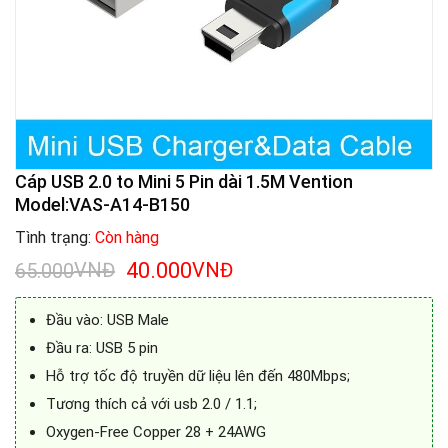
Cáp USB 2.0 to Mini 5 Pin dài 1.5M Vention
Model:VAS-A14-B150
Tình trạng:
Còn hàng
Giá
Giá
VNĐ
40.000
VNĐ
65.000
gốc
hiện
là:
tại
Đầu vào: USB Male
65.000VNĐ.
là:
40.000VNĐ.
Đầu ra: USB 5 pin
Hỗ trợ tốc độ truyền dữ liệu lên đến 480Mbps;
Tương thích cả với usb 2.0 / 1.1;
Oxygen-Free Copper 28 + 24AWG