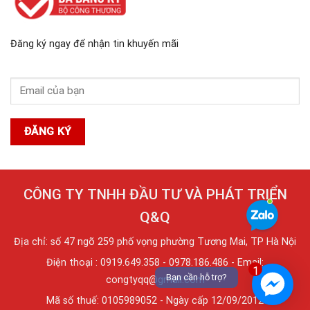
Đăng ký ngay để nhận tin khuyến mãi
CÔNG TY TNHH ĐẦU TƯ VÀ PHÁT TRIỂN
Q&Q
Địa chỉ: số 47 ngõ 259 phố vọng phường Tương Mai, TP Hà Nội
Điện thoại : 0919.649.358 - 0978.186.486 - Email:
1
Bạn cần hỗ trợ?
congtyqq@gmail.com
Mã số thuế: 0105989052 - Ngày cấp 12/09/2012