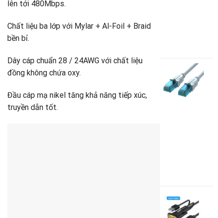
lên tới 480Mbps.
M
A
S
Chất liệu ba lớp với Mylar + Al-Foil + Braid
4
bền bỉ.
G
1
g
G
Dây cáp chuẩn 28 / 24AWG với chất liệu
là
h
C
đồng không chứa oxy.
4
t
m
là
Đầu cáp mạ nikel tăng khả năng tiếp xúc,
s
1
V
truyền dẫn tốt.
V
A
S
C
1
3
G
2
g
G
là
h
C
3
t
c
là
H