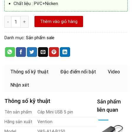
Chất liệu : PVC+Nicken
Cáp USB 2.0 to Mini 5 Pin dài 1.5M Vention Model:VAS-A14-B15
Thêm vào giỏ hàng
Danh mục:
Sản phẩm sale
Thông số kỹ thuật
Đặc điểm nổi bật
Video
Nhận xét
Thông số kỹ thuật
Sản phẩm
liên quan
Tên sản phẩm
Cáp Mini USB 5 pin
Hãng sản xuất
Vention
B
c
Model
VAS-A14-B150