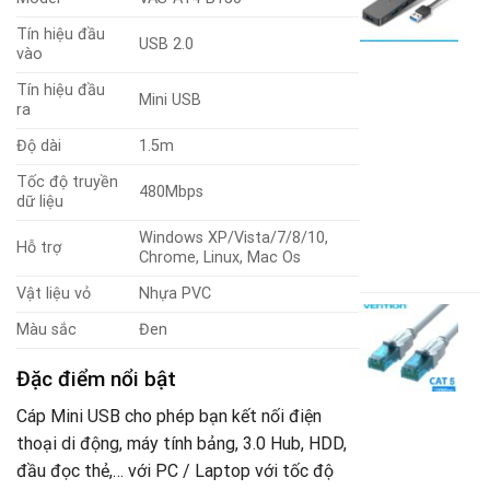
H
U
Tín hiệu đầu
USB 2.0
s
vào
4
c
Tín hiệu đầu
Mini USB
W
ra
P
Độ dài
1.5m
V
C
Tốc độ truyền
480Mbps
(
dữ liệu
5
Windows XP/Vista/7/8/10,
2
Hỗ trợ
Chrome, Linux, Mac Os
G
1
g
G
Vật liệu vỏ
Nhựa PVC
là
h
C
Màu sắc
Đen
2
t
m
là
C
Đặc điểm nổi bật
U
1
đ
Cáp Mini USB cho phép bạn kết nối điện
đ
d
thoại di động, máy tính bảng, 3.0 Hub, HDD,
đầu đọc thẻ,… với PC / Laptop với tốc độ
V