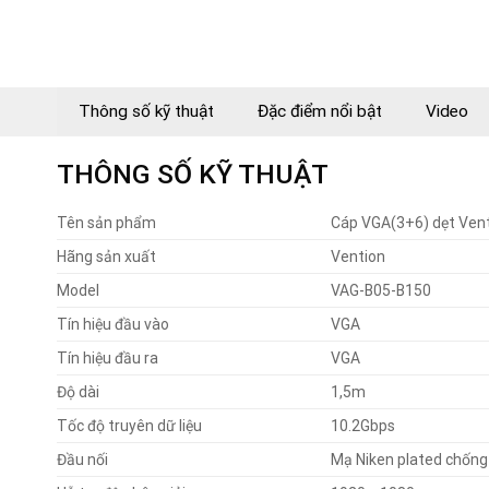
Thông số kỹ thuật
Đặc điểm nổi bật
Video
THÔNG SỐ KỸ THUẬT
Tên sản phẩm
Cáp VGA(3+6) dẹt Ven
Hãng sản xuất
Vention
Model
VAG-B05-B150
Tín hiệu đầu vào
VGA
Tín hiệu đầu ra
VGA
Độ dài
1,5m
Tốc độ truyên dữ liệu
10.2Gbps
Đầu nối
Mạ Niken plated chống 