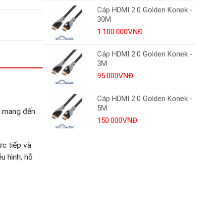
Cáp HDMI 2.0 Golden Konek -
30M
1.100.000
VNĐ
Cáp HDMI 2.0 Golden Konek -
3M
95.000
VNĐ
Cáp HDMI 2.0 Golden Konek -
5M
áp mang đến
150.000
VNĐ
ực tiếp và
u hình, hỗ