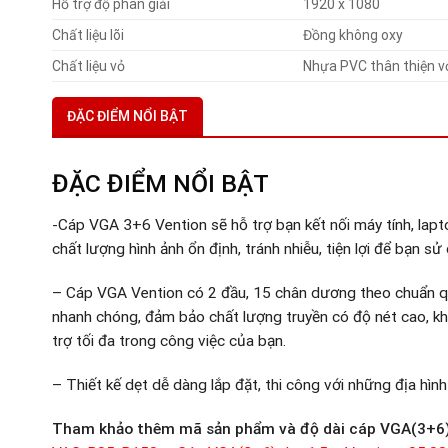
Hỗ trợ độ phân giải
1920 x 1080
Chất liệu lõi
Đồng không oxy
Chất liệu vỏ
Nhựa PVC thân thiện v
ĐẶC ĐIỂM NỔI BẬT
ĐẶC ĐIỂM NỔI BẬT
-Cáp VGA 3+6 Vention sẽ hỗ trợ bạn kết nối máy tính, lapt
chất lượng hình ảnh ổn định, tránh nhiễu, tiện lợi để bạn sử
– Cáp VGA Vention có 2 đầu, 15 chân dương theo chuẩn quốc
nhanh chóng, đảm bảo chất lượng truyền có độ nét cao, khô
trợ tối đa trong công việc của bạn.
– Thiết kế dẹt dễ dàng lắp đặt, thi công với những địa hìn
Tham khảo thêm mã sản phẩm và độ dài cáp VGA(3+6)