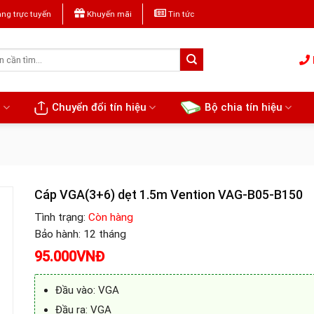
ng trực tuyến
Khuyến mãi
Tin tức
u
Chuyển đổi tín hiệu
Bộ chia tín hiệu
Cáp VGA(3+6) dẹt 1.5m Vention VAG-B05-B150
Tình trạng:
Còn hàng
Bảo hành: 12 tháng
95.000
VNĐ
Đầu vào: VGA
Đầu ra: VGA