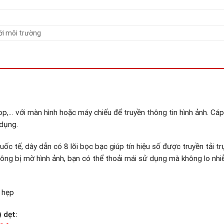
ới môi trường
op,… với màn hình hoặc máy chiếu để truyền thông tin hình ảnh. C
 dụng.
 tế, dây dẫn có 8 lõi bọc bạc giúp tín hiệu số được truyền tải tr
ng bị mờ hình ảnh, bạn có thể thoải mái sử dụng mà không lo nhiễ
h hẹp
 dẹt: