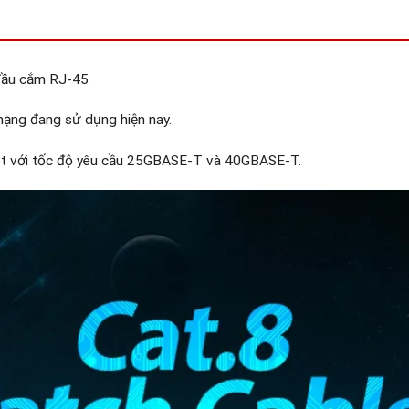
đầu cắm RJ-45
mạng đang sử dụng hiện nay.
mét với tốc độ yêu cầu 25GBASE-T và 40GBASE-T.