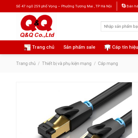
Skip
Số 47 ngõ 259 phố Vọng – Phường Tương Mai , TP Hà Nội
Bán hà
to
content
Tìm
kiếm:
Trang chủ
Sản phẩm sale
Cáp tín hiệ
Trang chủ
/
Thiết bị và phụ kiện mạng
/
Cáp mạng