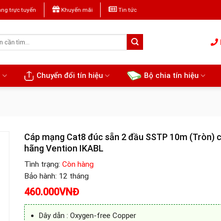
ng trực tuyến
Khuyến mãi
Tin tức
u
Chuyển đổi tín hiệu
Bộ chia tín hiệu
Cáp mạng Cat8 đúc sẵn 2 đầu SSTP 10m (Tròn) c
hãng Vention IKABL
Tình trạng:
Còn hàng
Bảo hành: 12 tháng
460.000
VNĐ
Dây dẫn : Oxygen-free Copper