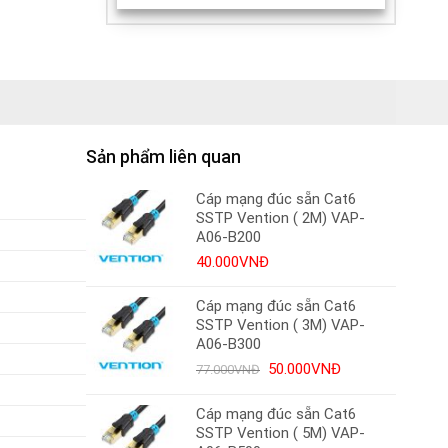
Sản phẩm liên quan
Cáp mạng đúc sẵn Cat6
SSTP Vention ( 2M) VAP-
A06-B200
40.000
VNĐ
Cáp mạng đúc sẵn Cat6
SSTP Vention ( 3M) VAP-
A06-B300
Giá
Giá
50.000
VNĐ
77.000
VNĐ
gốc
hiện
là:
tại
Cáp mạng đúc sẵn Cat6
77.000VNĐ.
là:
SSTP Vention ( 5M) VAP-