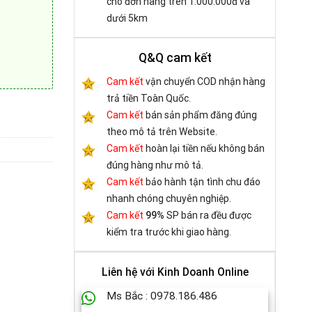
cho đơn hàng trên 1.000.000đ và
dưới 5km
Q&Q cam kết
Cam kết
vận chuyển COD nhận hàng
trả tiền Toàn Quốc.
ntion IKABL số lượng
Cam kết
bán sản phẩm đăng đúng
theo mô tả trên Website.
Cam kết
hoàn lại tiền nếu không bán
đúng hàng như mô tả.
Cam kết
bảo hành tận tình chu đáo
nhanh chóng chuyên nghiệp.
Cam kết
99%
SP bán ra đều được
kiểm tra trước khi giao hàng.
Liên hệ với Kinh Doanh Online
Ms Bắc : 0978.186.486