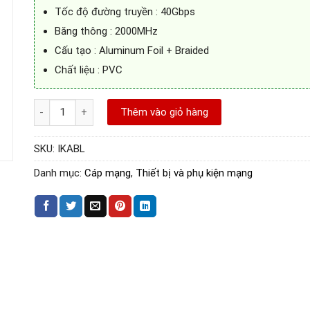
Tốc độ đường truyền : 40Gbps
Băng thông : 2000MHz
Cấu tạo : Aluminum Foil + Braided
Chất liệu : PVC
Cáp mạng Cat8 đúc sẵn 2 đầu SSTP 10m (Tròn) chính hãng Ve
Thêm vào giỏ hàng
SKU:
IKABL
Danh mục:
Cáp mạng
,
Thiết bị và phụ kiện mạng