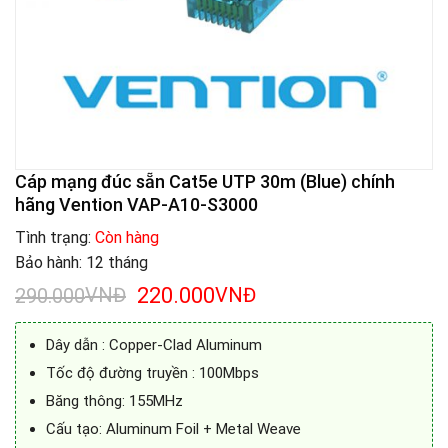
Cáp mạng đúc sẵn Cat5e UTP 30m (Blue) chính
hãng Vention VAP-A10-S3000
Tình trạng:
Còn hàng
Bảo hành: 12 tháng
Giá
Giá
VNĐ
220.000
VNĐ
290.000
gốc
hiện
là:
tại
Dây dẫn : Copper-Clad Aluminum
290.000VNĐ.
là:
220.000VNĐ.
Tốc độ đường truyền : 100Mbps
Băng thông: 155MHz
Cấu tạo: Aluminum Foil + Metal Weave