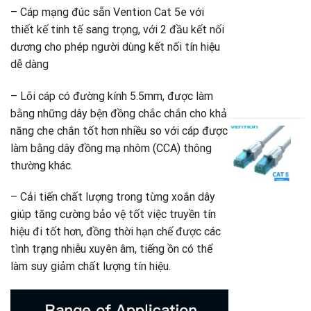
d
– Cáp mạng đúc sẵn Vention Cat 5e với
1
thiết kế tinh tế sang trọng, với 2 đầu kết nối
V
M
dương cho phép người dùng kết nối tín hiệu
A
dễ dàng
B
6
– Lõi cáp có đường kính 5.5mm, được làm
G
4
bằng những dây bện đồng chắc chắn cho khả
g
G
là
h
năng che chắn tốt hơn nhiều so với cáp được
C
6
t
m
làm bằng dây đồng mạ nhôm (CCA) thông
là
C
thường khác.
U
4
đ
– Cải tiến chất lượng trong từng xoắn dây
đ
d
giúp tăng cường bảo vệ tốt việc truyền tín
hiệu đi tốt hơn, đồng thời hạn chế được các
V
tình trạng nhiễu xuyên âm, tiếng ồn có thể
M
A
làm suy giảm chất lượng tín hiệu.
S
4
G
1