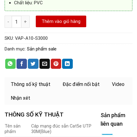
Chất liệu: PVC
Cáp mạng đúc sẵn Cat5e UTP 30m (Blue) chính hãng Vention V
Thêm vào giỏ hàng
SKU:
VAP-A10-S3000
Danh mục:
Sản phẩm sale
Thông số kỹ thuật
Đặc điểm nổi bật
Video
Nhận xét
THÔNG SỐ KỸ THUẬT
Sản phẩm
liên quan
Tên sản
Cáp mạng đúc sẵn Cat5e UTP
phẩm
30M(Blue)
B