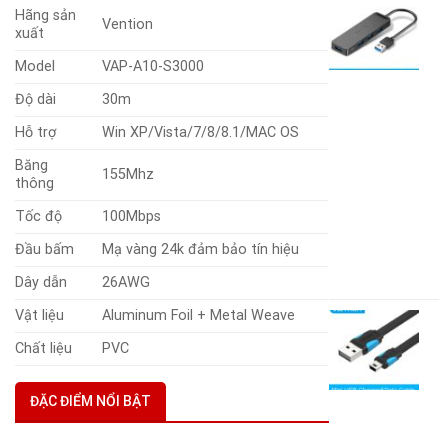
Hãng sản
c
Vention
xuất
H
U
Model
VAP-A10-S3000
s
4
Độ dài
30m
c
W
Hỗ trợ
Win XP/Vista/7/8/8.1/MAC OS
P
Băng
V
155Mhz
thông
C
(
Tốc độ
100Mbps
5
Đầu bấm
Mạ vàng 24k đảm bảo tín hiệu
2
G
1
Dây dẫn
26AWG
g
G
là
h
Vật liệu
Aluminum Foil + Metal Weave
C
2
t
U
Chất liệu
PVC
là
2
t
1
M
ĐẶC ĐIỂM NỔI BẬT
5
P