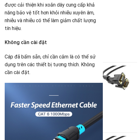
được cải thiện khi xoắn dây cung cấp khả
năng bảo vệ tốt hơn khỏi nhiễu xuyên âm,
U
nhiễu và nhiễu có thể làm giảm chất lượng
G
(
tín hiệu.
V
Không cần cài đặt
8
G
3
Cáp đã bấm sẵn, chỉ cần cắm là có thể sử
g
G
dụng trên các thiết bị tương thích. Không
là
h
C
cần cài đặt.
8
t
V
là
t
3
c
c
V
D
1
G
7
g
G
là
h
C