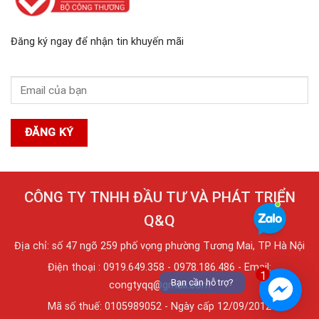
Đăng ký ngay để nhận tin khuyến mãi
CÔNG TY TNHH ĐẦU TƯ VÀ PHÁT TRIỂN
Q&Q
Địa chỉ: số 47 ngõ 259 phố vọng phường Tương Mai, TP Hà Nội
Điện thoại : 0919.649.358 - 0978.186.486 - Email:
1
Bạn cần hỗ trợ?
congtyqq@gmail.com
Mã số thuế: 0105989052 - Ngày cấp 12/09/2012