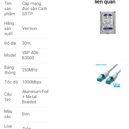
liên quan
Tên
Cáp mạng
sản
đúc sẵn Cat6
phẩm
SSTP
c
Hãng
H
sản
Vention
xuất
B
1
Độ dài
30m
W
VAP-A06-
1
Model
B3000
C
Băng
250MHz
m
thông
C
Tốc độ
1000Mbps
U
đ
Aluminum Foil
đ
Cấu
+ Metal
tạo
d
Braided
V
Màu
Đen
M
sắc
A
Loại
S
Tròn