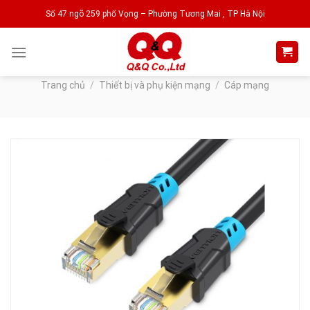
Skip
Số 47 ngõ 259 phố Vọng – Phường Tương Mai , TP Hà Nội
to
content
Trang chủ
/
Thiết bị và phụ kiện mạng
/
Cáp mạng