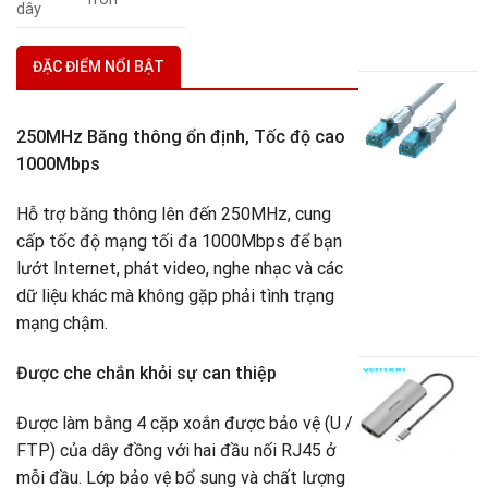
dây
4
G
1
g
G
ĐẶC ĐIỂM NỔI BẬT
là
h
C
4
t
m
là
250MHz Băng thông ổn định, Tốc độ cao
s
1
1000Mbps
V
V
Hỗ trợ băng thông lên đến 250MHz, cung
A
S
cấp tốc độ mạng tối đa 1000Mbps để bạn
C
lướt Internet, phát video, nghe nhạc và các
1
dữ liệu khác mà không gặp phải tình trạng
3
mạng chậm.
G
2
g
G
Được che chắn khỏi sự can thiệp
là
h
3
t
C
là
Đ
Được làm bằng 4 cặp xoắn được bảo vệ (U /
2
FTP) của dây đồng với hai đầu nối RJ45 ở
U
mỗi đầu. Lớp bảo vệ bổ sung và chất lượng
T