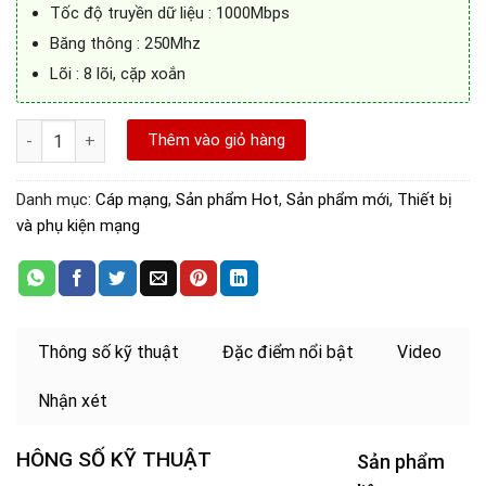
Tốc độ truyền dữ liệu : 1000Mbps
Băng thông : 250Mhz
Lõi : 8 lõi, cặp xoắn
Cáp mạng đúc sẵn Cat6 SSTP Vention ( 30M) VAP-A06-B3000 số
Thêm vào giỏ hàng
Danh mục:
Cáp mạng
,
Sản phẩm Hot
,
Sản phẩm mới
,
Thiết bị
và phụ kiện mạng
Thông số kỹ thuật
Đặc điểm nổi bật
Video
Nhận xét
HÔNG SỐ KỸ THUẬT
Sản phẩm