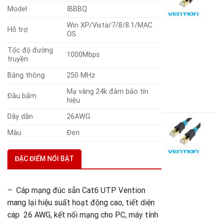
đ
Model
IBBBQ
s
C
Win XP/Vista/7/8/8.1/MAC
Hỗ trợ
S
OS
V
(
Tốc độ đường
1000Mbps
truyền
2
V
Băng thông
250 MHz
A
B
Mạ vàng 24k đảm bảo tín
Đầu bấm
4
hiệu
Dây dẫn
26AWG
C
m
Màu
Đen
đ
s
ĐẶC ĐIỂM NỔI BẬT
C
S
V
(
– Cáp mạng đúc sẵn Cat6 UTP Vention
3
mang lại hiệu suất hoạt động cao, tiết diện
V
cáp 26 AWG, kết nối mạng cho PC, máy tính
A