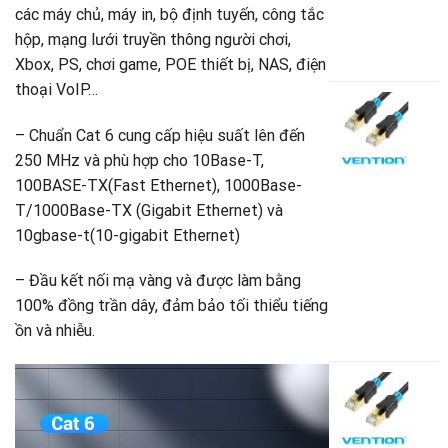
B
các máy chủ, máy in, bộ định tuyến, công tắc
7
hộp, mạng lưới truyền thông người chơi,
G
5
Xbox, PS, chơi game, POE thiết bị, NAS, điện
g
G
thoại VoIP…
là
h
C
7
t
m
– Chuẩn Cat 6 cung cấp hiệu suất lên đến
là
đ
s
250 MHz và phù hợp cho 10Base-T,
5
C
100BASE-TX(Fast Ethernet), 1000Base-
S
T/1000Base-TX (Gigabit Ethernet) và
V
(
10gbase-t(10-gigabit Ethernet)
5
V
– Đầu kết nối mạ vàng và được làm bằng
A
100% đồng trần dây, đảm bảo tối thiểu tiếng
B
ồn và nhiễu.
5
C
m
đ
s