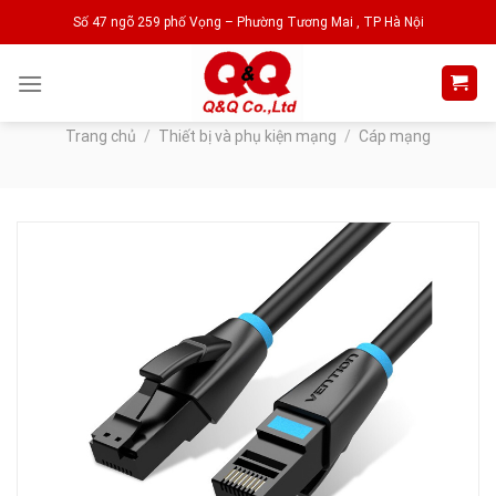
Skip
Số 47 ngõ 259 phố Vọng – Phường Tương Mai , TP Hà Nội
to
content
Trang chủ
/
Thiết bị và phụ kiện mạng
/
Cáp mạng