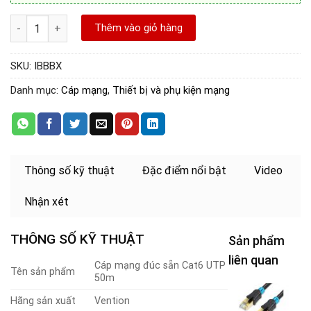
Cáp mạng đúc sẵn CAT6 UTP 50m chính hãng Vention IBBBX số 
Thêm vào giỏ hàng
SKU:
IBBBX
Danh mục:
Cáp mạng
,
Thiết bị và phụ kiện mạng
Thông số kỹ thuật
Đặc điểm nổi bật
Video
Nhận xét
THÔNG SỐ KỸ THUẬT
Sản phẩm
liên quan
Cáp mạng đúc sẵn Cat6 UTP
Tên sản phẩm
50m
C
Hãng sản xuất
Vention
m