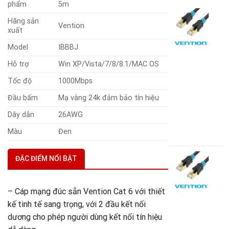
phẩm
5m
C
Hãng sản
m
Vention
xuất
đ
s
Model
IBBBJ
C
S
Hỗ trợ
Win XP/Vista/7/8/8.1/MAC OS
V
(
Tốc độ
1000Mbps
2
Đầu bấm
Mạ vàng 24k đảm bảo tín hiệu
V
A
Dây dẫn
26AWG
B
Màu
Đen
4
C
ĐẶC ĐIỂM NỔI BẬT
m
đ
s
– Cáp mạng đúc sẵn Vention Cat 6 với thiết
C
kế tinh tế sang trọng, với 2 đầu kết nối
S
V
dương cho phép người dùng kết nối tín hiệu
(