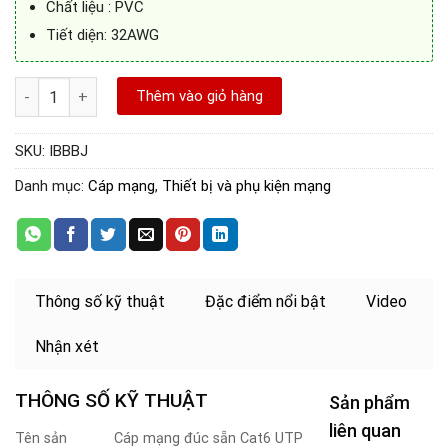
Chất liệu : PVC
Tiết diện: 32AWG
Cáp mạng đúc sẵn Cat6 UTP 5m chính hãng Vention IBBBJ số lư
Thêm vào giỏ hàng
SKU:
IBBBJ
Danh mục:
Cáp mạng
,
Thiết bị và phụ kiện mạng
Thông số kỹ thuật
Đặc điểm nổi bật
Video
Nhận xét
THÔNG SỐ KỸ THUẬT
Sản phẩm
liên quan
Tên sản
Cáp mạng đúc sẵn Cat6 UTP