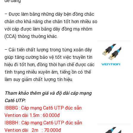
dễ dàng
3
V
– Được làm bằng những dây bện đồng chắc
A
B
chắn cho khả năng che chắn tốt hơn nhiều so
7
với cáp được làm bằng dây đồng mạ nhôm
G
5
(CCA) thông thường khác.
g
G
là
h
C
– Cải tiến chất lượng trong từng xoắn dây
7
t
m
giúp tăng cường bảo vệ tốt việc truyền tín
là
đ
s
5
hiệu đi tốt hơn, đồng thời hạn chế được các
C
tình trạng nhiễu xuyên âm, tiếng ồn có thể
S
làm suy giảm chất lượng tín hiệu.
V
(
5
Tham khảo thêm giá và độ dài cáp mạng
V
Cat6 UTP:
A
IBBBG : Cáp mạng Cat6 UTP đúc sẵn
B
Vention dài 1.5m : 60.000đ
5
IBBBH : Cáp mạng Cat6 UTP đúc sẵn
C
Vention dài 2m : 70.000đ