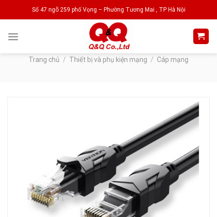
Skip
Số 47 ngõ 259 phố Vọng – Phường Tương Mai , TP Hà Nội
to
content
Trang chủ
/
Thiết bị và phụ kiện mạng
/
Cáp mạng