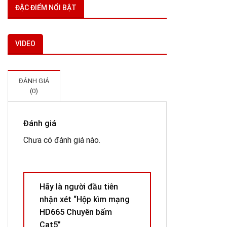
G
2
ĐẶC ĐIỂM NỔI BẬT
g
G
là
h
2
t
là
VIDEO
2
ĐÁNH GIÁ
(0)
Đánh giá
Chưa có đánh giá nào.
Hãy là người đầu tiên
nhận xét “Hộp kìm mạng
HD665 Chuyên bấm
Cat5”