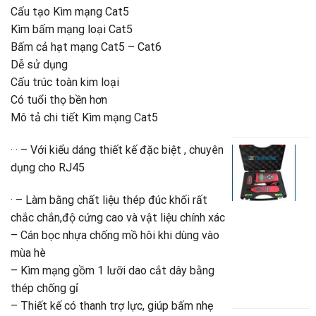
Cấu tạo Kìm mạng Cat5
h
Kìm bấm mạng loại Cat5
m
C
Bấm cả hạt mạng Cat5 – Cat6
l
Dễ sử dụng
3
Cấu trúc toàn kim loại
m
Có tuổi thọ bền hơn
3
Mô tả chi tiết Kìm mạng Cat5
G
3
g
G
là
h
· · – Với kiểu dáng thiết kế đặc biệt , chuyên
B
3
t
d
dụng cho RJ45
là
c
l
3
· – Làm bằng chất liệu thép đúc khối rất
m
chắc chắn,độ cứng cao và vật liệu chính xác
N
3
– Cán bọc nhựa chống mồ hôi khi dùng vào
T
mùa hè
K
– Kìm mạng gồm 1 lưỡi dao cắt dây bằng
2
thép chống gỉ
G
2
g
G
– Thiết kế có thanh trợ lực, giúp bấm nhẹ