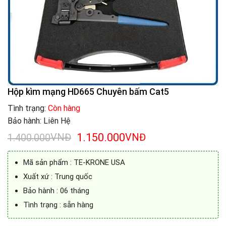
Hộp kìm mạng HD665 Chuyên bấm Cat5
Tình trạng:
Còn hàng
Bảo hành: Liên Hệ
Giá
Giá
VNĐ
1.150.000
VNĐ
1.400.000
gốc
hiện
là:
tại
Mã sản phẩm : TE-KRONE USA
1.400.000VNĐ.
là:
1.150.000VNĐ.
Xuất xứ : Trung quốc
Bảo hành : 06 tháng
Tình trạng : sẵn hàng