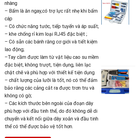
là
h
B
nhàng
2
t
d
– Bấm là ăn ngay,có trợ lực rất nhẹ khi bấm
là
c
cáp
l
2
– Có chức năng tước, tiếp tuyến và áp suất;
m
T
– khe chống rỉ kim loại RJ45 đặc biệt ;
K
– Có sẵn các bánh răng cơ giới và tiết kiệm
4
lao động;
2
–Tay cầm được làm từ vật liệu cao su mềm
G
1
g
G
đặc biệt, không trượt, tiện dụng, liên lạc
là
h
B
chặt chẽ và phù hợp với thiết kế tiện dụng.
2
t
d
– chất lượng của lưỡi là tốt, nó có thể đảm
là
c
bảo rằng các cảng cắt ra được trơn tru và
t
1
không có gờ;
c
m
– Các kích thước bên ngoài của đoạn dây
D
phù hợp với đầu tinh thể, do đó không dễ di
-
chuyển và kết nối giữa dây xoắn và đầu tinh
6
0
thể có thể được bảo vệ tốt hơn.
2