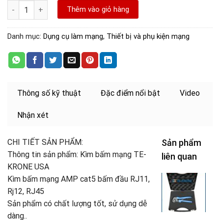
Hộp kìm mạng HD665 Chuyên bấm Cat5 số lượng
Thêm vào giỏ hàng
Danh mục:
Dụng cụ làm mạng
,
Thiết bị và phụ kiện mạng
Thông số kỹ thuật
Đặc điểm nổi bật
Video
Nhận xét
CHI TIẾT SẢN PHẨM:
Sản phẩm
Thông tin sản phẩm: Kìm bấm mạng TE-
liên quan
KRONE USA
H
Kìm bấm mạng AMP cat5 bấm đầu RJ11,
k
Rj12, RJ45
m
Sản phẩm có chất lượng tốt, sử dụng dễ
H
C
dàng..