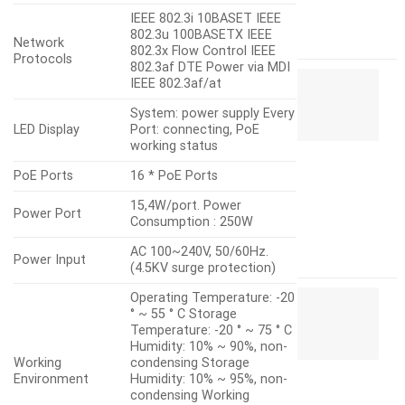
P
IEEE 802.3i 10BASET IEEE
802.3u 100BASETX IEEE
3
Network
802.3x Flow Control IEEE
Protocols
802.3af DTE Power via MDI
S
IEEE 802.3af/at
P
8
System: power supply Every
P
LED Display
Port: connecting, PoE
v
working status
1
PoE Ports
16 * PoE Ports
c
U
15,4W/port. Power
Power Port
O
Consumption : 250W
H
AC 100~240V, 50/60Hz.
9
Power Input
(4.5KV surge protection)
S
Operating Temperature: -20
P
° ~ 55 ° C Storage
4
Temperature: -20 ° ~ 75 ° C
Humidity: 10% ~ 90%, non-
P
Working
condensing Storage
v
Environment
Humidity: 10% ~ 95%, non-
1
condensing Working
c