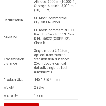
Altitude: 3000 m (10,000 ft)
U
Storage Altitude: 3,000 m
O
(10,000 ft)
H
5
CE Mark ,commercial
Certification
CE/LVD EN60950
CE mark, commercial FCC
Part 15 Class B VCCI Class
Radiation
B EN 55022 (CISPR 22),
Class B
Single mode(9/125um)
optical transmission,
Transmission
transmission distance:
Distance
25km(double optical
default, single optical
alternative)
Product Size
440 * 210 * 44mm
Weight
2.85kg
Warranty
1 year