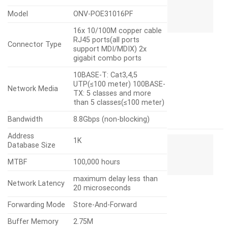
P
Model
ONV-POE31016PF
6
P
16x 10/100M copper cable
G
RJ45 ports(all ports
Connector Type
v
support MDI/MDIX) 2x
2
gigabit combo ports
c
G
10BASE-T: Cat3,4,5
u
UTP(≤100 meter) 100BASE-
Network Media
O
TX: 5 classes and more
than 5 classes(≤100 meter)
P
1
Bandwidth
8.8Gbps (non-blocking)
Address
S
1K
Database Size
P
8
MTBF
100,000 hours
P
v
maximum delay less than
Network Latency
1
20 microseconds
c
Forwarding Mode
Store-And-Forward
F
U
Buffer Memory
2.75M