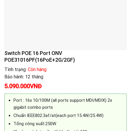
Switch POE 16 Port ONV
POE31016PF(16PoE+2G/2GF)
Tình trạng:
Còn hàng
Bảo hành: 12 tháng
5.090.000
VNĐ
Port : 16x 10/100M (all ports support MDI/MDIX) 2x
gigabit combo ports
Chuẩn IEEE802.3af/at(each port 15.4W/25.4W)
Tổng công suất:250W.