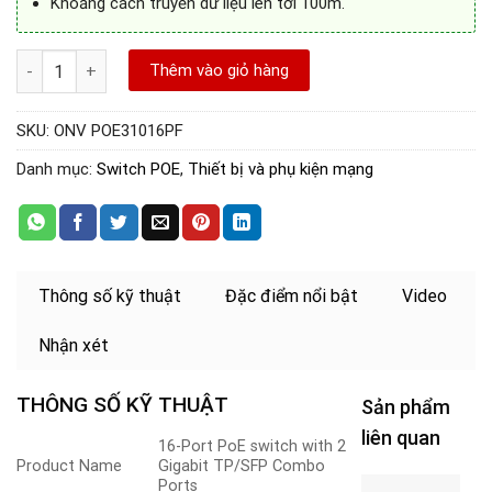
Khoảng cách truyền dữ liệu lên tới 100m.
Switch POE 16 Port ONV POE31016PF(16PoE+2G/2GF) số lượng
Thêm vào giỏ hàng
SKU:
ONV POE31016PF
Danh mục:
Switch POE
,
Thiết bị và phụ kiện mạng
Thông số kỹ thuật
Đặc điểm nổi bật
Video
Nhận xét
THÔNG SỐ KỸ THUẬT
Sản phẩm
liên quan
16-Port PoE switch with 2
Product Name
Gigabit TP/SFP Combo
S
Ports